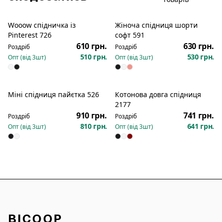
Wooow спідничка із
Жіноча спідниця шорти
Новинка
Pinterest 726
софт 591
610 грн.
630 грн.
Роздріб
Роздріб
510 грн.
530 грн.
Опт (від
3
шт)
Опт (від
3
шт)
Міні спідниця пайєтка 526
Котонова довга спідниця
Новинка
Новинка
2177
910 грн.
741 грн.
Роздріб
Роздріб
810 грн.
641 грн.
Опт (від
3
шт)
Опт (від
3
шт)
BICOOP