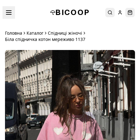
BICOOP
Пошук
Увійти
Кош
Головна
Каталог
Спідниці жіночі
Біла спідничка котон мереживо 1137