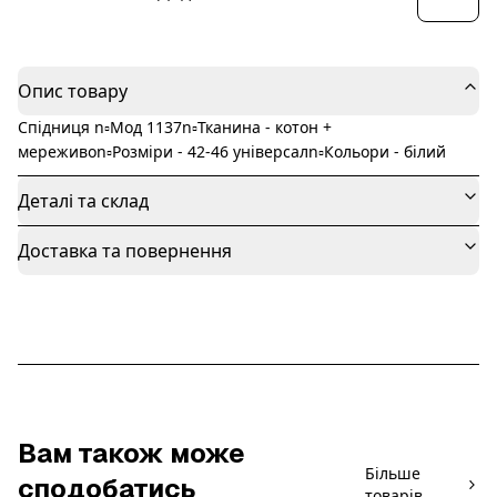
Опис товару
Спідниця n▫️Мод 1137n▫️Тканина - котон +
мереживоn▫️Розміри - 42-46 універсалn▫️Кольори - білий
Деталі та склад
Доставка та повернення
Вам також може
Більше
сподобатись
товарів