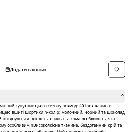
Додати в кошик
мінний супутник цього сезону nn▪️мод: 401nn▪️тканина:
ницею вшиті шортики n▪️колір: молочний, чорний та шоколад
ій поєднуються ніжність, стиль і та сама особливість, яка
му особливим.nВисокоякісна тканина, бездоганний крій та
 по-справжньому особливою. Цей предмет гардеробу –