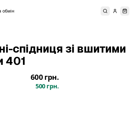
 обмін
Пошук
Увійти
Коши
ні-спідниця зі вшитими
 401
600 грн.
500 грн.