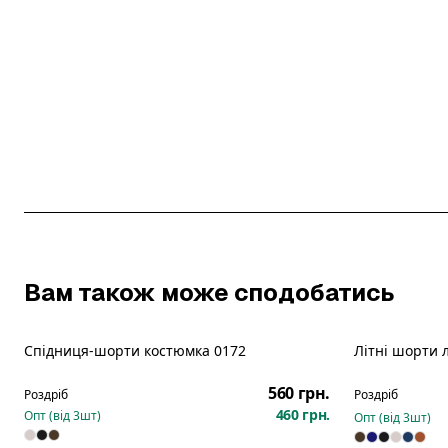
Вам також може сподобатись
Спідниця-шорти костюмка 0172
Літні шорти 
560 грн.
Роздріб
Роздріб
460 грн.
Опт (від
3
шт)
Опт (від
3
шт)