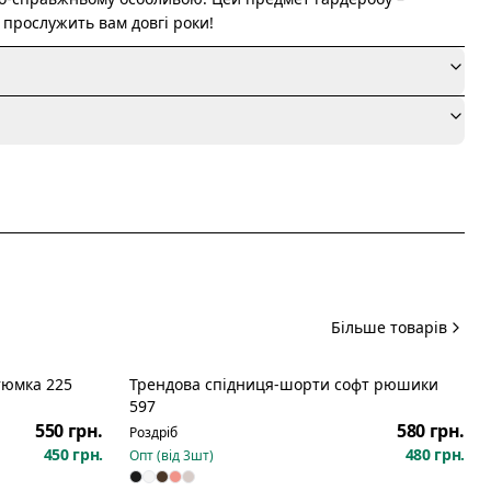
а прослужить вам довгі роки!
я
Більше товарів
тюмка 225
Трендова спідниця-шорти софт рюшики
597
550 грн.
580 грн.
Роздріб
450 грн.
480 грн.
Опт (від
3
шт)