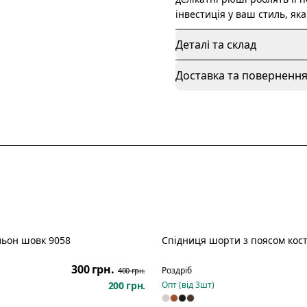
інвестиція у ваш стиль, як
Деталі та склад
Доставка та поверненн
льон шовк 9058
Спідниця шорти з поясом кос
Розпродаж
300 грн.
Роздріб
400 грн.
200 грн.
Опт (від
3
шт)