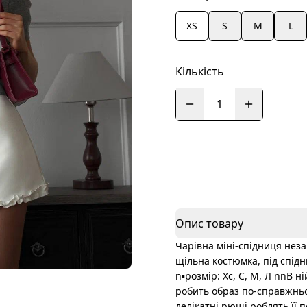
XS
S
M
L
Кількість
1
Опис товару
Чарівна міні-спідниця неза
щільна костюмка, під спід
n▪️розмір: Хс, С, М, Л nnВ н
робить образ по-справжньо
делікатні рюші роблять її