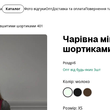
на
Каталог
Фото відгуки
Опт
Доставка та оплата
Повернення та
і вшитими шортиками 401
Чарівна мі
шортиками
Роздріб
Опт
від будь-яких
3
шт
Колір:
молоко
Розмір:
XS