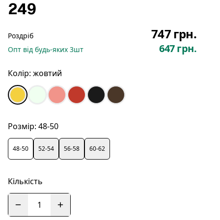
249
747 грн.
Роздріб
647 грн.
Опт
від будь-яких
3
шт
Колір:
жовтий
Розмір:
48-50
48-50
52-54
56-58
60-62
Кількість
1