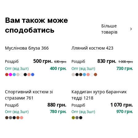
Вам також може
Більше
сподобатись
товарів
Муслінова блуза 366
Лляний костюм 423
Розпродаж
Розпродаж
500 грн.
830 грн.
Роздріб
Роздріб
630 грн.
1 000 грн.
400 грн.
730 грн.
Опт (від
3
шт)
Опт (від
3
шт)
Спортивний костюм зі
Кардиган хутро баранчик
Новинка
Новинка
стразами 761
тедді 1218
880 грн.
1 070 грн.
Роздріб
Роздріб
780 грн.
970 грн.
Опт (від
3
шт)
Опт (від
3
шт)