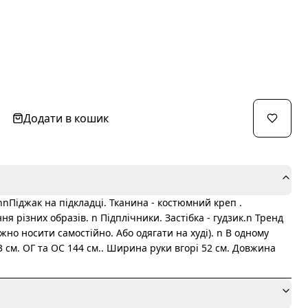
Додати в кошик
nПіджак на підкладці. Тканина - костюмний креп .
я різних образів. n Підплічники. Застібка - гудзик.n Тренд
жно носити самостійно. Або одягати на худі). n В одному
83 см. ОГ та ОС 144 см.. Ширина руки вгорі 52 см. Довжина