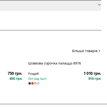
я
Більше товарів
Шовкова сорочка палаццо 8976
Новинка
750 грн.
1 010 грн.
Роздріб
650 грн.
910 грн.
Опт (від
3
шт)