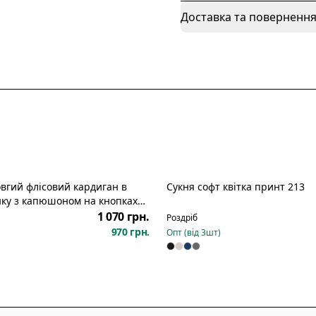
Доставка та поверненн
вгий флісовий кардиган в
Сукня софт квітка принт 213
Новинка
нку з капюшоном на кнопках
1 070 грн.
Роздріб
970 грн.
Опт (від
3
шт)