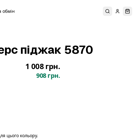
 обмін
Пошук
Увійти
Коши
ерс піджак 5870
1 008 грн.
908 грн.
ля цього кольору.