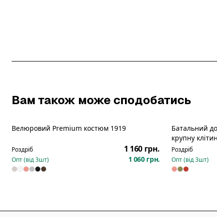
Вам також може сподобатись
Велюровий Premium костюм 1919
Батальний до
крупну кліти
1211
1 160 грн.
Роздріб
Роздріб
1 060 грн.
Опт (від
3
шт)
Опт (від
3
шт)