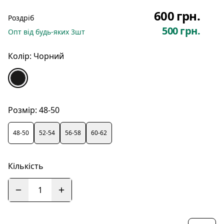
600 грн.
Роздріб
500 грн.
Опт
від будь-яких
3
шт
Колір:
Чорний
Розмір:
48-50
48-50
52-54
56-58
60-62
Кількість
1