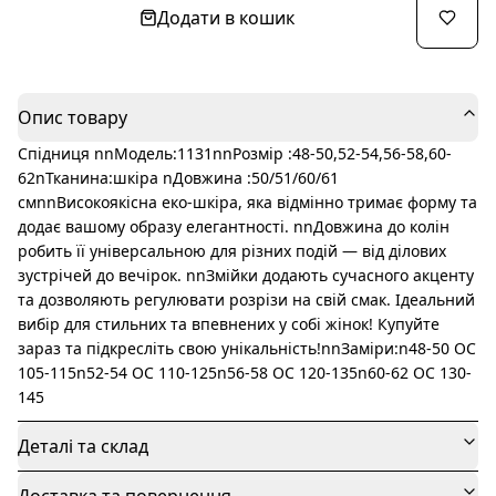
Додати в кошик
Опис товару
Спідниця nnМодель:1131nnРозмір :48-50,52-54,56-58,60-
62nТканина:шкіра nДовжина :50/51/60/61
смnnВисокоякісна еко-шкіра, яка відмінно тримає форму та
додає вашому образу елегантності. nnДовжина до колін
робить її універсальною для різних подій — від ділових
зустрічей до вечірок. nnЗмійки додають сучасного акценту
та дозволяють регулювати розрізи на свій смак. Ідеальний
вибір для стильних та впевнених у собі жінок! Купуйте
зараз та підкресліть свою унікальність!nnЗаміри:n48-50 ОС
105-115n52-54 ОС 110-125n56-58 ОС 120-135n60-62 ОС 130-
145
Деталі та склад