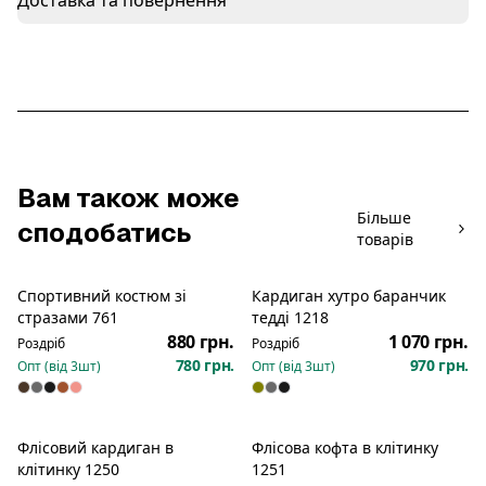
Доставка та повернення
Вам також може
Більше
сподобатись
товарів
Спортивний костюм зі
Кардиган хутро баранчик
Новинка
Новинка
стразами 761
тедді 1218
880 грн.
1 070 грн.
Роздріб
Роздріб
780 грн.
970 грн.
Опт (від
3
шт)
Опт (від
3
шт)
Флісовий кардиган в
Флісова кофта в клітинку
Новинка
Новинка
клітинку 1250
1251