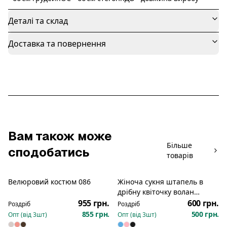
Деталі та склад
Доставка та повернення
Вам також може
Більше
сподобатись
товарів
Велюровий костюм 086
Жіноча сукня штапель в
дрібну квіточку волан
широкий знизу короткий
955 грн.
600 грн.
Роздріб
Роздріб
рукав 351
855 грн.
500 грн.
Опт (від
3
шт)
Опт (від
3
шт)