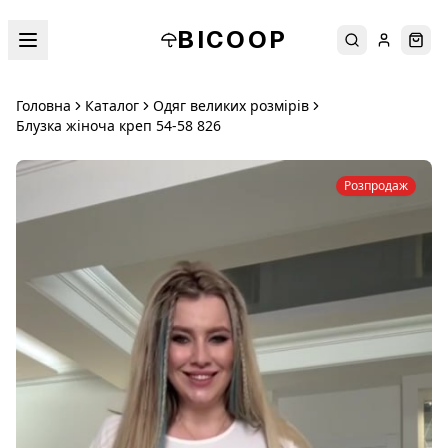
BICOOP
Пошук
Увійти
Кош
Головна
Каталог
Одяг великих розмірів
Блузка жіноча креп 54-58 826
Розпродаж