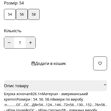
Розмір:
54
54
56
58
Кількість
1
Додати в кошик
Опис товару
Блузка жіночаn826.1nМатеріал - американський
крепnnРозміри : 54. 56. 58.nВиміри по виробу
:n.........ОГ....ОС...ДВn54...124...144...72n56...130...152...76n58...
- об'єм грудейnОС - об'єм стегонnДВ - довжина виробу