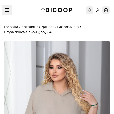
BICOOP
Пошук
Увійти
Кош
Головна
Каталог
Одяг великих розмірів
Блуза жіноча льон флоу 846.3