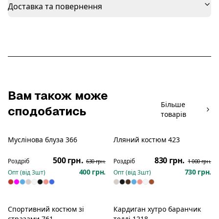
Доставка та повернення
Вам також може
Більше
сподобатись
товарів
Муслінова блуза 366
Лляний костюм 423
Розпродаж
Розпродаж
500 грн.
830 грн.
Роздріб
Роздріб
630 грн.
1 000 грн.
400 грн.
730 грн.
Опт (від
3
шт)
Опт (від
3
шт)
Спортивний костюм зі
Кардиган хутро баранчик
Новинка
Новинка
стразами 761
тедді 1218