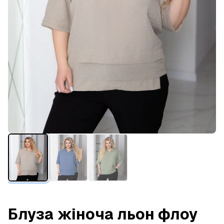
Блуза жіноча льон флоу