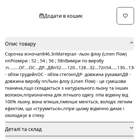
Додати в кошик
Опис товару
Сорочка жіночаn846.3nМатеріал -льон флоу (Linen Flow)
nnРозміри : 52 ; 54 ; 56 ; 58nВиміри по виробу
:n........ОГ....ОС...ДP...ДВn52.....120...128...32...72n54.....130...136
- об'єм грудейnОС - об'єм стегонnДР- довжина рукаваnДВ -
довжина виробу nnЛьон флоу (Linen Flow) - це сумішова
тканина,nщо складається з натурального льону та інших
волокон,nпризначена для літнього одягу. nНа відміну від
100% льону, вона м'якше,nменше меніться, володіє легким
ефектом, що «струмиться»,nпри цьому відмінно дихає і
охолоджує в спеку
Деталі та склад