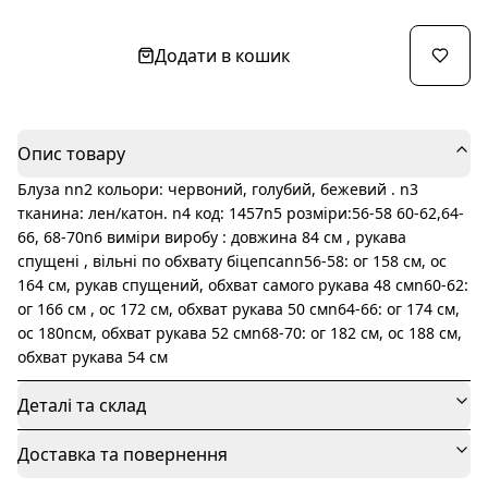
Додати в кошик
Опис товару
Блуза nn2 кольори: червоний, голубий, бежевий . n3
тканина: лен/катон. n4 код: 1457n5 розміри:56-58 60-62,64-
66, 68-70n6 виміри виробу : довжина 84 см , рукава
спущені , вільні по обхвату біцепсаnn56-58: ог 158 см, ос
164 см, рукав спущений, обхват самого рукава 48 смn60-62:
ог 166 см , ос 172 см, обхват рукава 50 смn64-66: ог 174 см,
ос 180nсм, обхват рукава 52 смn68-70: ог 182 см, ос 188 см,
обхват рукава 54 см
Деталі та склад
Доставка та повернення