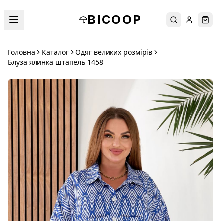
BICOOP
Пошук
Увійти
Кош
Головна
Каталог
Одяг великих розмірів
Блуза ялинка штапель 1458