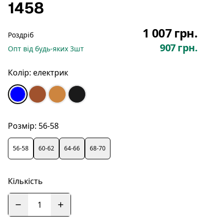
1458
1 007 грн.
Роздріб
907 грн.
Опт
від будь-яких
3
шт
Колір:
електрик
Розмір:
56-58
56-58
60-62
64-66
68-70
Кількість
1