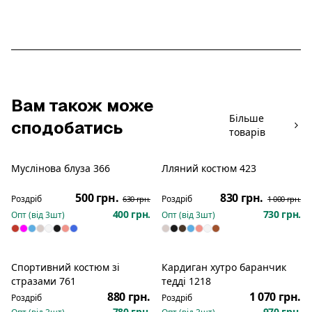
Вам також може
Більше
сподобатись
товарів
Муслінова блуза 366
Лляний костюм 423
Розпродаж
Розпродаж
500 грн.
830 грн.
Роздріб
Роздріб
630 грн.
1 000 грн.
400 грн.
730 грн.
Опт (від
3
шт)
Опт (від
3
шт)
Спортивний костюм зі
Кардиган хутро баранчик
Новинка
Новинка
стразами 761
тедді 1218
880 грн.
1 070 грн.
Роздріб
Роздріб
780 грн.
970 грн.