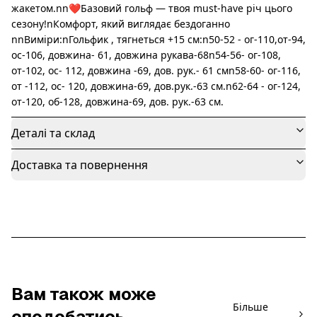
жакетом.nn❤️Базовий гольф — твоя must-have річ цього
сезону!nКомфорт, який виглядає бездоганно
nnВиміри:nГольфик , тягнеться +15 см:n50-52 - ог-110,от-94,
ос-106, довжина- 61, довжина рукава-68n54-56- ог-108,
от-102, ос- 112, довжина -69, дов. рук.- 61 смn58-60- ог-116,
от -112, ос- 120, довжина-69, дов.рук.-63 см.n62-64 - ог-124,
от-120, об-128, довжина-69, дов. рук.-63 см.
Деталі та склад
Доставка та повернення
Вам також може
Більше
сподобатись