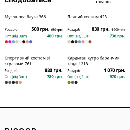
товарів
Муслінова блуза 366
Лляний костюм 423
Розпродаж
Розпродаж
500 грн.
830 грн.
Роздріб
Роздріб
630 грн.
1 000 грн.
400 грн.
730 грн.
Опт (від
3
шт)
Опт (від
3
шт)
Спортивний костюм зі
Кардиган хутро баранчик
Новинка
Новинка
стразами 761
тедді 1218
880 грн.
1 070 грн.
Роздріб
Роздріб
780 грн.
970 грн.
Опт (від
3
шт)
Опт (від
3
шт)