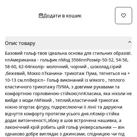
Додати в кошик
Опис товару
Базовий гольф-твоя ідеальна основа для стильних образів!.
nnАмериканка - гольфик nМод 3566nnРозмір-50-52, 54-56,
58-60, 62-64nколір- молочний, чорний , шоколад,сірий
,бежевий, Мокко nТканина- трикотаж Пума, тягнеться на +
10-13 см.nnВерх:n– Гольф виконаний із м’якого , теплого
еластичного трикотажу ПУМА, з довгими рукавами та
комфортною горловиною-стійкою;nnКласика, яка ніколи не
вийде з моди nМ’який , теплий,еластичний трикотаж
ніжно огортає фігуру, підкреслюючи її лінії та даруючи
відчуття комфорту протягом усього дня.nКомір-стійка
додає витонченості,збоку в шов встрочена нашивка, а
лаконічний крій робить цей гольф універсальним — він
однаково добре виглядає з джинсами, спідницею чи під