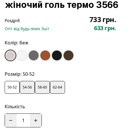
жіночий голь термо 3566
733 грн.
Роздріб
633 грн.
Опт
від будь-яких
3
шт
Колір:
беж
Розмір:
50-52
50-52
54-56
58-60
62-64
Кількість
1