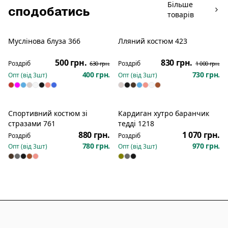
Більше
сподобатись
товарів
Муслінова блуза 366
Лляний костюм 423
Розпродаж
Розпродаж
500 грн.
830 грн.
Роздріб
Роздріб
630 грн.
1 000 грн.
400 грн.
730 грн.
Опт (від
3
шт)
Опт (від
3
шт)
Спортивний костюм зі
Кардиган хутро баранчик
Новинка
Новинка
стразами 761
тедді 1218
880 грн.
1 070 грн.
Роздріб
Роздріб
780 грн.
970 грн.
Опт (від
3
шт)
Опт (від
3
шт)