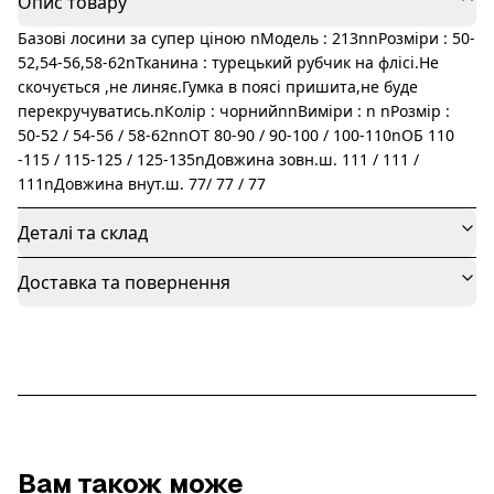
Опис товару
Базові лосини за супер ціною nМодель : 213nnРозміри : 50-
52,54-56,58-62nТканина : турецький рубчик на флісі.Не
скочується ,не линяє.Гумка в поясі пришита,не буде
перекручуватись.nКолір : чорнийnnВиміри : n nРозмір :
50-52 / 54-56 / 58-62nnОТ 80-90 / 90-100 / 100-110nОБ 110
-115 / 115-125 / 125-135nДовжина зовн.ш. 111 / 111 /
111nДовжина внут.ш. 77/ 77 / 77
Деталі та склад
Доставка та повернення
Вам також може