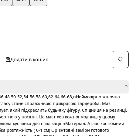
Додати в кошик
6-48,50-52,54-56,58-60,62-64,66-68,nНеймовірно жіночна
 атласу стане справжньою прикрасою гардероба. Має
т, який підкреслить будь-яку фігуру. Спідниця на резинці,
ортною у носінні. Це маст хев кожної модниці у цьому
вкова хустинка для стилізації.nМатеріал: Атлас костюмний
ка розтяжність ( 0-1 см) Орієнтовні заміри готового