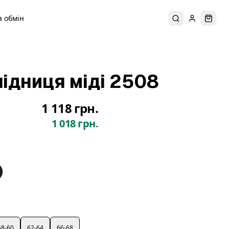
 обмін
Пошук
Увійти
Коши
підниця міді 2508
1 118 грн.
1 018 грн.
58-60
62-64
66-68