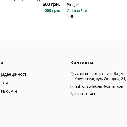
600 грн.
Роздріб
500 грн.
Опт (від
3
шт)
ія
Контакти
Україна, Полтавська обл., м.
нфіденційності
Кременчук, вул. Соборна, 24,
ерта
fashionstylekrem@gmail.com
та обмін
+380638246623