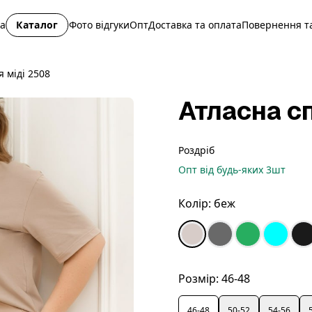
на
Каталог
Фото відгуки
Опт
Доставка та оплата
Повернення та
 міді 2508
Атласна с
Роздріб
Опт
від будь-яких
3
шт
Колір:
беж
Розмір:
46-48
46-48
50-52
54-56