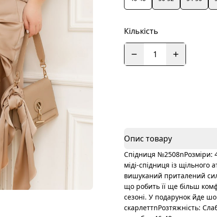
Кількість
1
Опис товару
Спідниця №2508nРозміри: 4
міді-спідниця із щільного
вишуканий приталений силуе
що робить її ще більш комф
сезоні. У подарунок йде шо
скарлеттnРозтяжність: Слаб