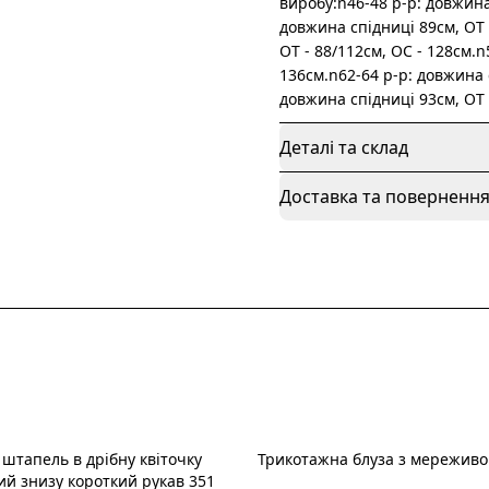
виробу:n46-48 р-р: довжина 
довжина спідниці 89см, ОТ 
ОТ - 88/112см, OC - 128см.n
136см.n62-64 р-р: довжина с
довжина спідниці 93см, ОТ 
Деталі та склад
Доставка та поверненн
 штапель в дрібну квіточку
Трикотажна блуза з мереживо
й знизу короткий рукав 351