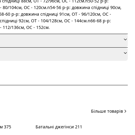
спідниці 88см, ОТ - 72/96см, OC - 112см.n50-52 р-р:
- 80/104см, OC - 120см.n54-56 р-р: довжина спідниці 90см,
58-60 р-р: довжина спідниці 91см, ОТ - 96/120см, OC -
підниці 92см, ОТ - 104/128см, OC - 144см.n66-68 р-р:
- 112/136см, OC - 152см.
я
Більше товарів
м 375
Батальні джегінси 211