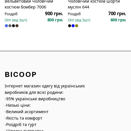
Вельветовий чоловічий
Чоловічий костюм шорти
Новинка
костюм бомбер 7006
муслін 644
900 грн.
700 грн.
Роздріб
Роздріб
800 грн.
600 грн.
Опт (від
3
шт)
Опт (від
3
шт)
BICOOP
Інтернет магазин одягу від українських
виробників для всієї родини:
-95% українське виробництво
-Низькі ціни:
-Великий асортимент
-Якість та комфорт
-Роздріб та гурт
-Швидка відправка