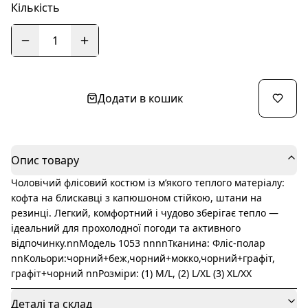
Кількість
1
Додати в кошик
Опис товару
Чоловічий флісовий костюм із м’якого теплого матеріалу:
кофта на блискавці з капюшоном стійкою, штани на
резинці. Легкий, комфортний і чудово зберігає тепло —
ідеальний для прохолодної погоди та активного
відпочинку.nnМодель 1053 nnnnТканина: Фліс-полар
nnКольори:чорний+беж,чорний+мокко,чорний+графіт,
графіт+чорний nnРозміри: (1) M/L, (2) L/XL (3) XL/XX
Деталі та склад