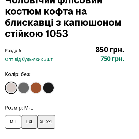
Чоловічий флісовий
костюм кофта на
блискавці з капюшоном
стійкою 1053
850 грн.
Роздріб
750 грн.
Опт
від будь-яких
3
шт
Колір:
беж
Розмір:
M-L
M-L
L-XL
XL- XXL