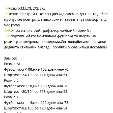
✨Розмір:M,L,XL,2XL,3XL
✨Тканина: стрейч- коттон (легка,приємна до тіла та добре
пропускає повітря,швидко сохне і забезпечує комфорт під
час руху)
✨Колір:світло-сірий,графіт,чорно-білий.чорний .
✨Спортивний костюм:вільна футболка та шорти на
резинці зі шнурком і кишенями.Світловідбиваючі вставки
додають стильний вигляд і роблять образ більш яскравим.
Заміри:
Розмір M
Футболка:ог-108,низ-102,довжина-70
Шорти:от-74/100,ос-114,довжина-51
Розмір L
Футболка:ог-110,низ-108,довжина-70
Шорти:от-80/104,ос-118,довжина-53
Розмір XL
Футболка:ог-114,низ-112,довжина-73
Шорти:от-82/106,ос-120,довжина-54