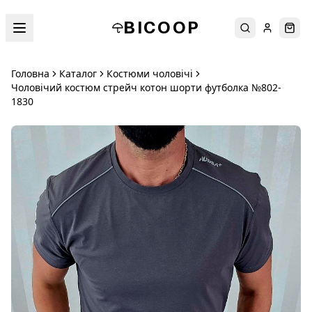
BICOOP
Пошук
Увійти
Кош
Головна
Каталог
Костюми чоловічі
Чоловічий костюм стрейч котон шорти футболка №802-
1830