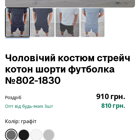
Чоловічий костюм стрейч
котон шорти футболка
№802-1830
910 грн.
Роздріб
810 грн.
Опт
від будь-яких
3
шт
Колір:
графіт