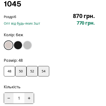
1045
870 грн.
Роздріб
770 грн.
Опт
від будь-яких
3
шт
Колір:
беж
Розмір:
48
48
50
52
54
Кількість
1