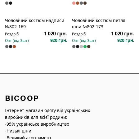
Чоловічий костюм надписи
Чоловічий костюм петля
Новинка
Новинка
№802-169
шви №802-173
1 020 грн.
1 020 грн.
Роздріб
Роздріб
920 грн.
920 грн.
Опт (від
3
шт)
Опт (від
3
шт)
BICOOP
Інтернет магазин одягу від українських
виробників для всієї родини:
-95% українське виробництво
-Низькі ціни:
-Великий асортимент