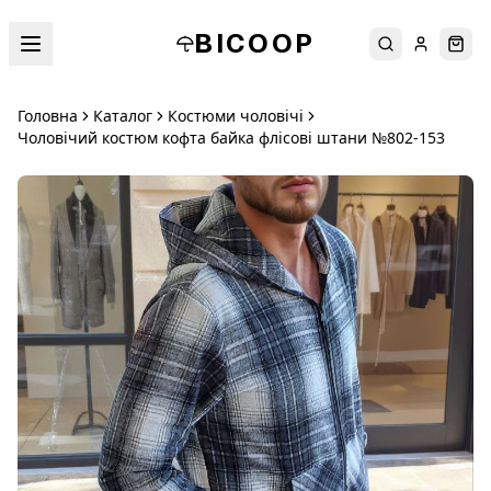
BICOOP
Пошук
Увійти
Кош
Головна
Каталог
Костюми чоловічі
Чоловічий костюм кофта байка флісові штани №802-153