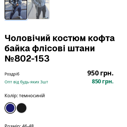
Чоловічий костюм кофта
байка флісові штани
№802-153
950 грн.
Роздріб
850 грн.
Опт
від будь-яких
3
шт
Колір:
темносиній
Розмір:
46-48