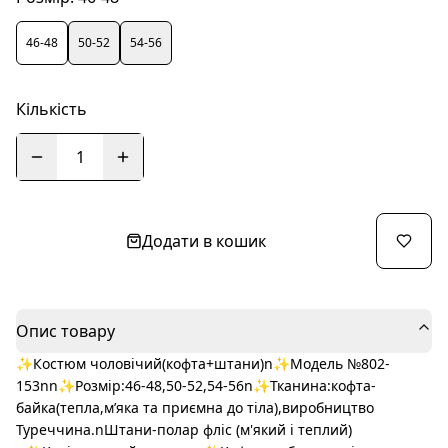
46-48
50-52
54-56
Кількість
1
Додати в кошик
Опис товару
✨Костюм чоловічий(кофта+штани)n✨Модель №802-
153nn✨Розмір:46-48,50-52,54-56n✨Тканина:кофта-
байка(тепла,м’яка та приємна до тіла),виробництво
Туреччина.nШтани-полар фліс (м'який і теплий)