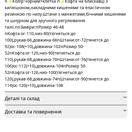
n✨Колір:чорний+клетка n✨Кофта на блискавці з
капюшоном,накладними кишенями та еластичною
резинкою по низу.Штани з манжетами,бічними кишенями
та шнурком для зручного регулювання
талії.nnЗаміри:nРозмір 46-48
nКофта:ог-110,низ-80(тягнеться до
100),рукав-66,довжина-66nШтани:от-72(тянется до
92)ос-108(+10),довжина-102nРозмір 50-
52nКофта:ог-120,низ-90(тягнеться до
110),рукав-68,довжина-70nШтани:от-76(тянется до
106)ос-112(+10),довжина-104nРозмір 50-
52nКофта:ог-126,низ-100(тягнеться до
120),рукав-68,довжина-74nШтани:от-90(тянется до
114)ос-120(+10),довжина-108
Деталі та склад
Доставка та повернення