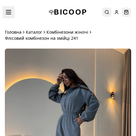
BICOOP
Пошук
Увійти
Кош
Головна
Каталог
Комбінезони жіночі
Флісовий комбінезон на змійці 241