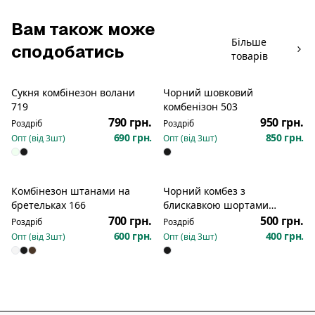
Вам також може
Більше
сподобатись
товарів
Сукня комбінезон волани
Чорний шовковий
Новинка
719
комбенізон 503
790 грн.
950 грн.
Роздріб
Роздріб
690 грн.
850 грн.
Опт (від
3
шт)
Опт (від
3
шт)
Комбінезон штанами на
Чорний комбез з
Новинка
Новинка
бретельках 166
блискавкою шортами
рубчик 2348
700 грн.
500 грн.
Роздріб
Роздріб
600 грн.
400 грн.
Опт (від
3
шт)
Опт (від
3
шт)