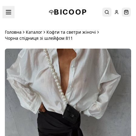
BICOOP
Пошук
Увійти
Кош
Головна
Каталог
Кофти та светри жіночі
Чорна спідниця зі шлейфом 811