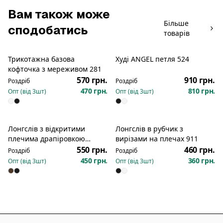
Вам також може
Більше
сподобатись
товарів
Трикотажна базова
Худі ANGEL петля 524
Новинка
Новинка
кофточка з мереживом 281
570 грн.
910 грн.
Роздріб
Роздріб
470 грн.
810 грн.
Опт (від
3
шт)
Опт (від
3
шт)
Лонгслів з відкритими
Лонгслів в рубчик з
Новинка
Новинка
плечима драпіровкою
вирізами на плечах 911
вздовж плечей боків 116
550 грн.
460 грн.
Роздріб
Роздріб
450 грн.
360 грн.
Опт (від
3
шт)
Опт (від
3
шт)