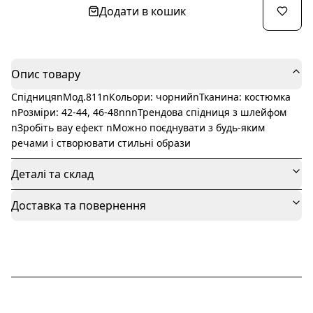
Додати в кошик
Опис товару
СпідницяnМод.811nКольори: чорнийnТканина: костюмка
nРозміри: 42-44, 46-48nnnТрендова спідниця з шлейфом
nЗробіть вау ефект nМожно поєднувати з будь-яким
речами і створювати стильні образи
Деталі та склад
Доставка та повернення