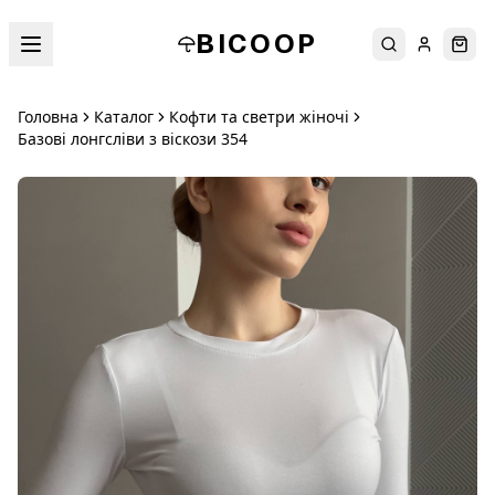
BICOOP
Пошук
Увійти
Кош
Головна
Каталог
Кофти та светри жіночі
Базові лонгсліви з віскози 354