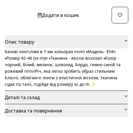
Додати в кошик
Опис товару
Базові лонгсліви в 7-ми кольорах nnnn ▪️Модель- 354n
▪️Розмір 42-46 (xs-m)n ▪️Тканина - якісна віскозаn ▪️Колір -
чорний, білий, меланж, шоколад, Бордо, темно синій та
рожевий nnnnРіч, яка легко зробить образ стильним
Класні, облягаючі лонги з еластичної віскози, тканина
сідає по талії, підійде від розміру xs до m ✨
Деталі та склад
Доставка та повернення