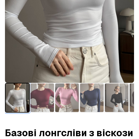
Базові лонгсліви з віскози