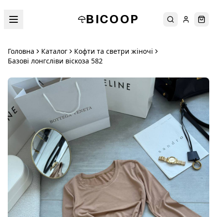
BICOOP
Пошук
Увійти
Кош
Головна
Каталог
Кофти та светри жіночі
Базові лонгсліви віскоза 582