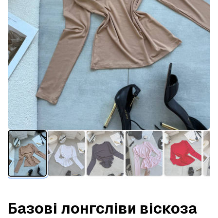
Базові лонгсліви віскоза