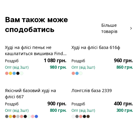
Вам також може
Більше
сподобатись
товарів
Худі на флісі пеньє не
Худі на флісі база 616ф
Новинка
Новинка
кашлатиться вишивка Find
me in the waves 884
1 080 грн.
960 грн.
Роздріб
Роздріб
980 грн.
860 грн.
Опт (від
3
шт)
Опт (від
3
шт)
Якісний базовий худі на
Лонгслів база 2339
Новинка
флісі 667
900 грн.
400 грн.
Роздріб
Роздріб
800 грн.
300 грн.
Опт (від
3
шт)
Опт (від
3
шт)