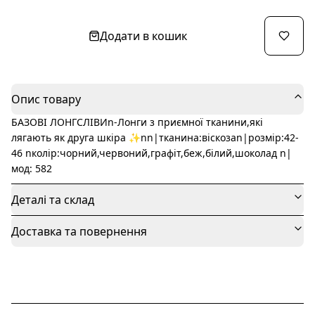
Додати в кошик
Опис товару
БАЗОВІ ЛОНГСЛІВИn-Лонги з приємної тканини,які
лягають як друга шкіра ✨nn|тканина:віскозаn|розмір:42-
46 nколір:чорний,червоний,графіт,беж,білий,шоколад n|
мод: 582
Деталі та склад
Доставка та повернення