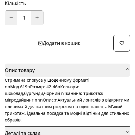
Кількість
1
Додати в кошик
Опис товару
Стримана спокуса у щоденному форматі
nnМод.619nРозмір: 42-46nКольори:
шоколад,бургунди,чорний nТканина: трикотаж
мікродайвинг nnnОпис:nАктуальний лонгслів з відкритими
плечима й делікатним розрізом на один палець. М’який
трикотаж, ідеальна посадка та модні відтінки для стильних
образів.
Деталі та склад