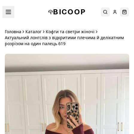
BICOOP
Пошук
Увійти
Кош
Головна
Каталог
Кофти та светри жіночі
Актуальний лонгслів з відкритими плечима й делікатним
розрізом на один палець 619