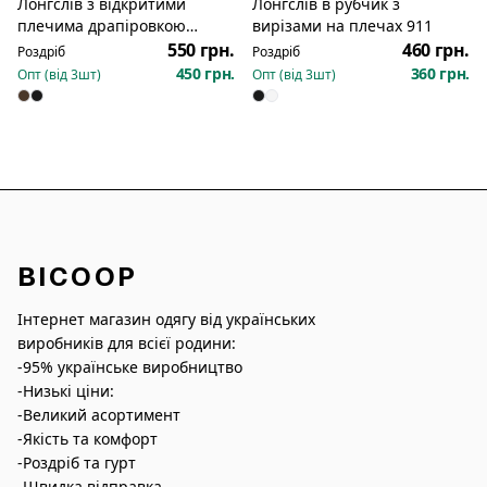
Лонгслів з відкритими
Лонгслів в рубчик з
Новинка
Новинка
плечима драпіровкою
вирізами на плечах 911
вздовж плечей боків 116
550 грн.
460 грн.
Роздріб
Роздріб
450 грн.
360 грн.
Опт (від
3
шт)
Опт (від
3
шт)
BICOOP
Інтернет магазин одягу від українських
виробників для всієї родини:
-95% українське виробництво
-Низькі ціни:
-Великий асортимент
-Якість та комфорт
-Роздріб та гурт
-Швидка відправка