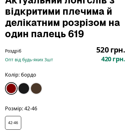
Актуальний лонгслів з
відкритими плечима й
делікатним розрізом на
один палець 619
520 грн.
Роздріб
420 грн.
Опт
від будь-яких
3
шт
Колір:
бордо
Розмір:
42-46
42-46