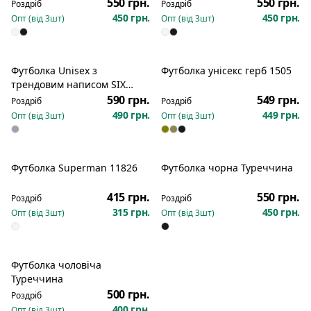
550 грн.
550 грн.
Роздріб
Роздріб
450 грн.
450 грн.
Опт (від
3
шт)
Опт (від
3
шт)
Футболка Unisex з
Футболка унісекс герб 1505
трендовим написом SIX
SEVEN кулір 390
590 грн.
549 грн.
Роздріб
Роздріб
490 грн.
449 грн.
Опт (від
3
шт)
Опт (від
3
шт)
Футболка Superman 11826
Футболка чорна Туреччина
415 грн.
550 грн.
Роздріб
Роздріб
315 грн.
450 грн.
Опт (від
3
шт)
Опт (від
3
шт)
Футболка чоловіча
Туреччина
500 грн.
Роздріб
400 грн.
Опт (від
3
шт)