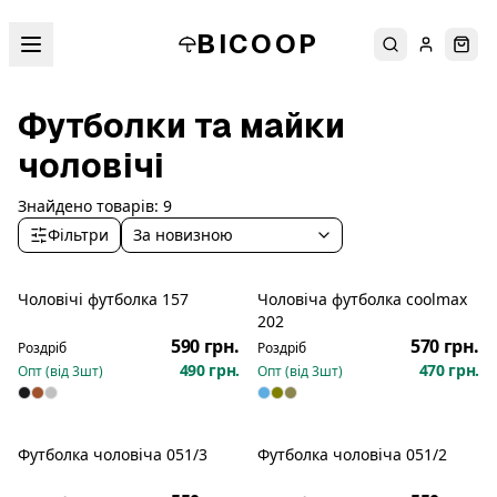
BICOOP
Пошук
Увійти
Кош
Футболки та майки
чоловічі
Знайдено товарів:
9
Фільтри
За новизною
Чоловічі футболка 157
Чоловіча футболка coolmax
202
590 грн.
570 грн.
Роздріб
Роздріб
490 грн.
470 грн.
Опт (від
3
шт)
Опт (від
3
шт)
Футболка чоловіча 051/3
Футболка чоловіча 051/2