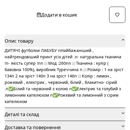
Додати в кошик
Опис товару
ДИТЯЧІ футболки ЛАБУБУ nНайбажаніший ,
найтрендовіший принт усіх дітей .n- натуральна тканина
!n- якість супер !nn◻️Мод :260nn◻️Тканина : кулір (
бавовна 100%), виробник Туреччина n◻️Розмір : 1 на зріст
134n 2 на зріст 140n 3 на зріст 146n◻️Колір : лимон ,
рожевий , електрик , червоний, білий , блакитно- сірий
.n✅Білий та червоний з колою n✅Електрик та голубий з
лимонним капелюхом n✅Рожевий та лимонний з сірим
капелюхом
Деталі та склад
Доставка та повернення