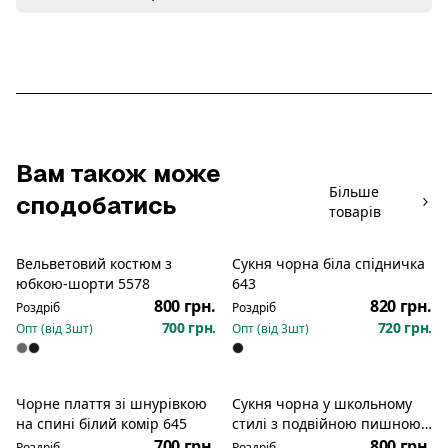
Вам також може
Більше
сподобатись
товарів
Вельветовий костюм з
Сукня чорна біла спідничка
Новинка
Новинка
юбкою-шорти 5578
643
800 грн.
820 грн.
Роздріб
Роздріб
700 грн.
720 грн.
Опт (від
3
шт)
Опт (від
3
шт)
Чорне плаття зі шнурівкою
Сукня чорна у школьному
Новинка
Новинка
на спині білий комір 645
стилі з подвійною пишною
спідничкою 579
700 грн.
800 грн.
Роздріб
Роздріб