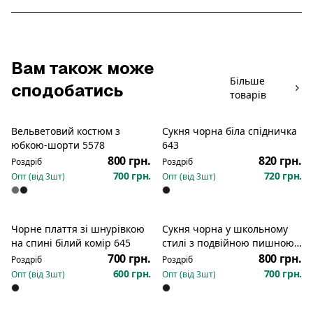
Вам також може
Більше
сподобатись
товарів
Вельветовий костюм з
Сукня чорна біла спідничка
Новинка
Новинка
юбкою-шорти 5578
643
800 грн.
820 грн.
Роздріб
Роздріб
700 грн.
720 грн.
Опт (від
3
шт)
Опт (від
3
шт)
Чорне плаття зі шнурівкою
Сукня чорна у школьному
Новинка
Новинка
на спині білий комір 645
стилі з подвійною пишною
спідничкою 579
700 грн.
800 грн.
Роздріб
Роздріб
600 грн.
700 грн.
Опт (від
3
шт)
Опт (від
3
шт)