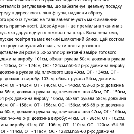
ретелях із регулюванням, що забезпечує ідеальну посадку.
ереду підкреслюють лінії фігури, надаючи образу
ого крою із гумкою на талії забезпечують максимальний
ають практичності. Шовк Армані - це преміальна тканина з
ує, яка дарує відчуття ніжності на шкірі. Вона невагома,
опускає повітря та має легкий шляхетний блиск. Цей костюм
 хто цінує вишуканий стиль, затишок та розкішні
дставлений розмір 50-52nnnОрієнтовні заміри готового
довжина виробу: 101см, обхват рукава 50см, довжина рукава
 - 126см, ОТ - 124см, ОС - 124см.n50-52 р-р: довжина виробу:
 довжина рукава від плечового шва 43см, ОГ - 134см, ОТ -
-р: довжина виробу: 103см, обхват рукава 54см, довжина
4см, ОГ - 142см, ОТ - 140см, ОС - 140см.n58-60 р-р: довжина
ва 56см, довжина рукава від плечового шва 45см, ОГ - 150см,
-64 р-р: довжина виробу: 105см, обхват рукава 58см, довжина
6см, ОГ - 158см, ОТ - 156см, ОС - 156см.n66-68 р-р: довжина
ва 60см, довжина рукава від плечового шва 47см, ОГ - 166см,
ка:n46-48 р-р: довжина виробу: 41см, ОГ - 98см, ОТ - 102см,
ина виробу: 41см, ОГ - 106см, ОТ - 110см, ОС - 120см.n54-56
ОГ - 114см, ОТ - 118см, ОС - 128см.n58-60 р-р: довжина