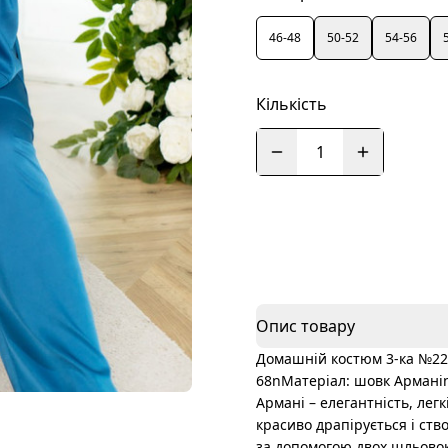
46-48
50-52
54-56
Кількість
1
Опис товару
Домашній костюм 3-ка №2205n
68nМатеріал: шовк Арманіn
Армані – елегантність, легк
красиво драпірується і ств
за допомогою двох шльовок