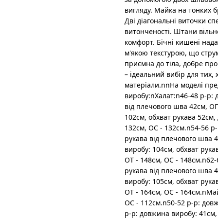
вигляду. Майка на тонких б
Дві діагональні виточки сп
витонченості. Штани вільн
комфорт. Бічні кишені над
м'якою текстурою, що струм
приємна до тіла, добре пр
– ідеальний вибір для тих,
матеріали.nnНа моделі пре
виробу:nХалат:n46-48 р-р: 
від плечового шва 42см, ОГ
102см, обхват рукава 52см,
132см, ОС - 132см.n54-56 р
рукава від плечового шва 4
виробу: 104см, обхват рука
ОТ - 148см, ОС - 148см.n62
рукава від плечового шва 4
виробу: 105см, обхват рука
ОТ - 164см, ОС - 164см.nМай
ОС - 112см.n50-52 р-р: довж
р-р: довжина виробу: 41см, 