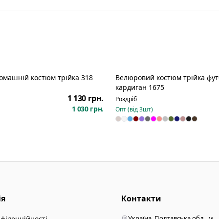
омашній костюм трійка 318
Велюровий костюм трійка фу
кардиган 1675
1 130 грн.
Роздріб
1 030 грн.
Опт (від
3
шт)
ія
Контакти
Україна, Полтавська обл., м.
нфіденційності