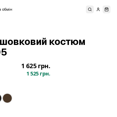
 обмін
Пошук
Увійти
Коши
 шовковий костюм
05
1 625 грн.
1 525 грн.