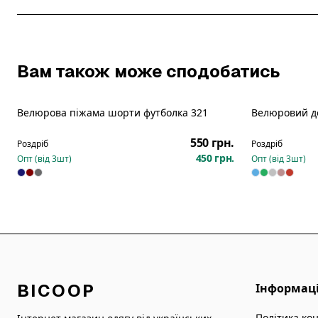
Вам також може сподобатись
Велюрова піжама шорти футболка 321
Велюровий д
Новинка
550 грн.
Роздріб
Роздріб
450 грн.
Опт (від
3
шт)
Опт (від
3
шт)
BICOOP
Інформац
Політика ко