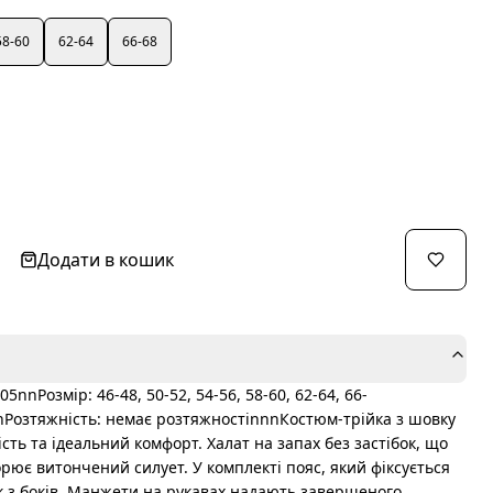
58-60
62-64
66-68
Додати в кошик
nРозмір: 46-48, 50-52, 54-56, 58-60, 62-64, 66-
Розтяжність: немає розтяжностіnnnКостюм-трійка з шовку
ість та ідеальний комфорт. Халат на запах без застібок, що
орює витончений силует. У комплекті пояс, який фіксується
 з боків. Манжети на рукавах надають завершеного