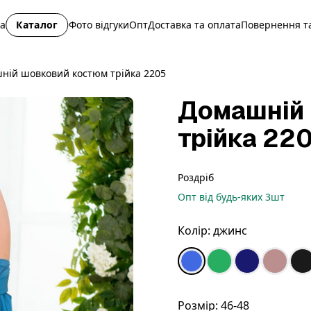
на
Каталог
Фото відгуки
Опт
Доставка та оплата
Повернення та
ній шовковий костюм трійка 2205
Домашній
трійка 22
Роздріб
Опт
від будь-яких
3
шт
Колір:
джинс
Розмір:
46-48