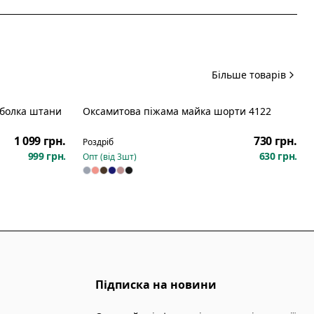
Більше товарів
тболка штани
Оксамитова піжама майка шорти 4122
Новинка
1 099 грн.
730 грн.
Роздріб
999 грн.
630 грн.
Опт (від
3
шт)
Підписка на новини