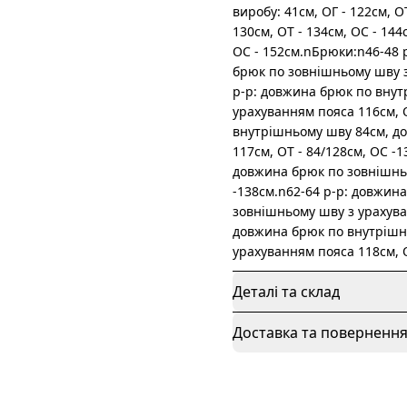
виробу: 41см, ОГ - 122см, О
130см, ОТ - 134см, ОС - 144
ОС - 152см.nБрюки:n46-48 
брюк по зовнішньому шву з
р-р: довжина брюк по вну
урахуванням пояса 116см, О
внутрішньому шву 84см, д
117см, ОТ - 84/128см, OC -
довжина брюк по зовнішньо
-138см.n62-64 р-р: довжин
зовнішньому шву з урахуван
довжина брюк по внутрішн
урахуванням пояса 118см, О
Деталі та склад
Доставка та поверненн