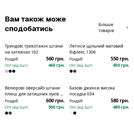
Вам також може
Більше
сподобатись
товарів
Трендові трикотажні штани
Легінси щільний матовий
Новинка
на затяжках 162
біфлекс 1306
560 грн.
550 грн.
Роздріб
Роздріб
460 грн.
450 грн.
Опт (від
3
шт)
Опт (від
3
шт)
Велюрові оверсайз штани
Базові джинси висока
Новинка
плюш для затишних луків з
посадка 034
затяжками знизу 1250
600 грн.
580 грн.
Роздріб
Роздріб
500 грн.
480 грн.
Опт (від
3
шт)
Опт (від
3
шт)