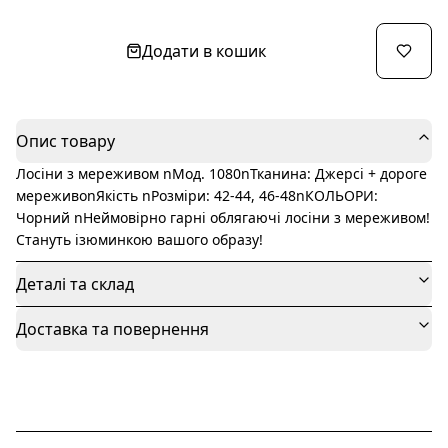
Додати в кошик
Опис товару
Лосіни з мереживом nМод. 1080nТканина: Джерсі + дороге
мереживоnЯкість nРозміри: 42-44, 46-48nКОЛЬОРИ:
Чорний nНеймовірно гарні облягаючі лосіни з мереживом!
Стануть ізюминкою вашого образу!
Деталі та склад
Доставка та повернення