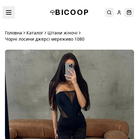
BICOOP
Пошук
Увійти
Кош
Головна
Каталог
Штани жіночі
Чорні лосини джерсі мереживо 1080