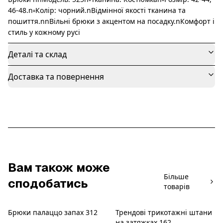
46-48.n▫️Колір: чорний.nВідмінної якості тканина та
пошиття.nnВільні брюки з акцентом на посадку.nКомфорт і
стиль у кожному русі ️
Деталі та склад
Доставка та повернення
Вам також може
Більше
сподобатись
товарів
Брюки палаццо запах 312
Трендові трикотажні штани
Новинка
Новинка
на затяжках 162