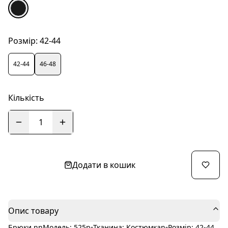
Розмір:
42-44
42-44
46-48
Кількість
1
Додати в кошик
Опис товару
Брюки nnМодель: 525n▫️Тканина: Костюмкаn▫️Розмір: 42-44,