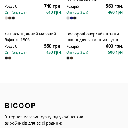
740 грн.
560 грн.
Роздріб
Роздріб
640 грн.
460 грн.
Опт (від
3
шт)
Опт (від
3
шт)
Легінси щільний матовий
Велюрові оверсайз штани
біфлекс 1306
плюш для затишних луків з
затяжками знизу 1250
550 грн.
600 грн.
Роздріб
Роздріб
450 грн.
500 грн.
Опт (від
3
шт)
Опт (від
3
шт)
BICOOP
Інтернет магазин одягу від українських
виробників для всієї родини: