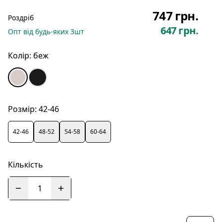
747 грн.
Роздріб
647 грн.
Опт
від будь-яких
3
шт
Колір:
беж
Розмір:
42-46
42-46
48-52
54-58
60-64
Кількість
1