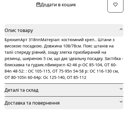
Додати в кошик
Опис товару
БрюкиnАрт 318nnМатеріал: костюмний креп.. Штани з
високою посадкою. Довжина 108/78см. Пояс штанів на
талії спереду рівний, ззаду злегка призбираний на
резинці, шириною 5 см, що дає ідеальну посадку. Застібка -
блискавка та гудзик.nВиміри:n 42-46 р-ОС 85-104, ОТ 60-
84n 48-52: : ОС 105-115, ОТ 75-95n 54-58 р: ОС 116-130 см,
ОТ 80-105n 60-64р: Ос 125-140, ОТ 85-112
Деталі та склад
Доставка та повернення