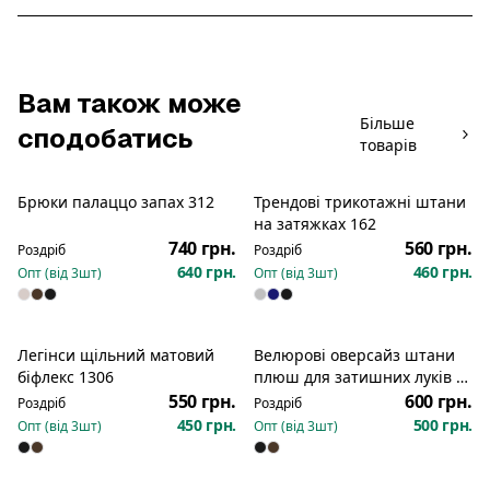
Вам також може
Більше
сподобатись
товарів
Брюки палаццо запах 312
Трендові трикотажні штани
Новинка
Новинка
на затяжках 162
740 грн.
560 грн.
Роздріб
Роздріб
640 грн.
460 грн.
Опт (від
3
шт)
Опт (від
3
шт)
Легінси щільний матовий
Велюрові оверсайз штани
біфлекс 1306
плюш для затишних луків з
затяжками знизу 1250
550 грн.
600 грн.
Роздріб
Роздріб
450 грн.
500 грн.
Опт (від
3
шт)
Опт (від
3
шт)