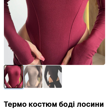
Термо костюм боді лосини