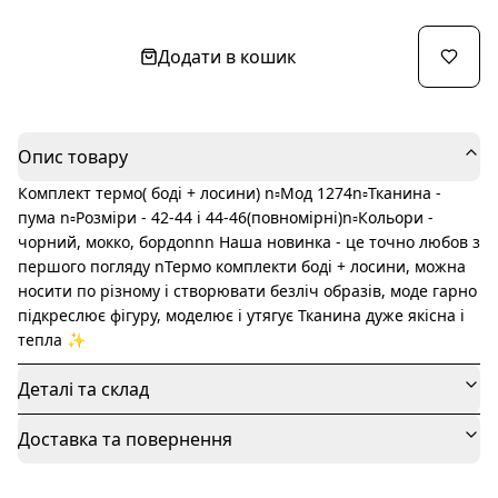
Додати в кошик
Опис товару
Комплект термо( боді + лосини) n▫️Мод 1274n▫️Тканина -
пума n▫️Розміри - 42-44 і 44-46(повномірні)n▫️Кольори -
чорний, мокко, бордоnnn Наша новинка - це точно любов з
першого погляду nТермо комплекти боді + лосини, можна
носити по різному і створювати безліч образів, моде гарно
підкреслює фігуру, моделює і утягує Тканина дуже якісна і
тепла ✨
Деталі та склад
Доставка та повернення