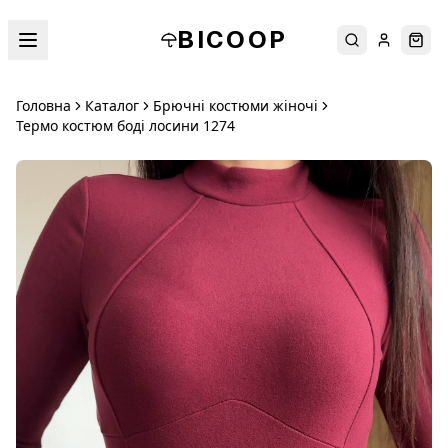
BICOOP
Пошук
Увійти
Кош
Головна
Каталог
Брючні костюми жіночі
Термо костюм боді лосини 1274