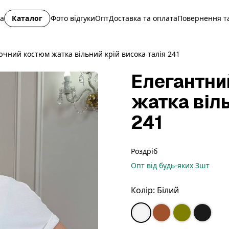
на
Каталог
Фото відгуки
Опт
Доставка та оплата
Повернення та
чний костюм жатка вільний крій висока талія 241
Елегантни
жатка віль
241
Роздріб
Опт
від будь-яких
3
шт
Колір:
Білий