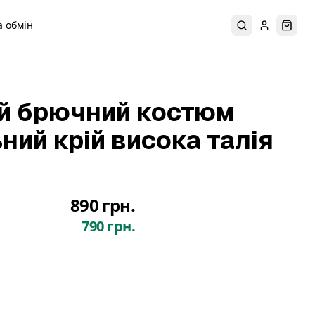
 обмін
Пошук
Увійти
Коши
й брючний костюм
ний крій висока талія
890 грн.
790 грн.