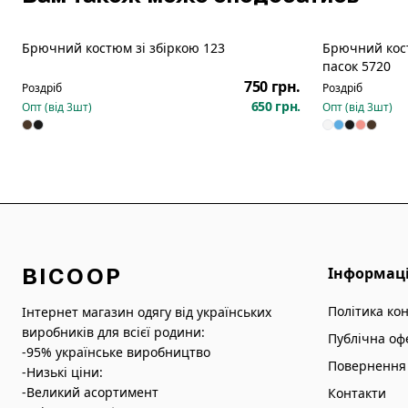
Брючний костюм зі збіркою 123
Брючний кост
Новинка
пасок 5720
750 грн.
Роздріб
Роздріб
650 грн.
Опт (від
3
шт)
Опт (від
3
шт)
BICOOP
Інформац
Політика ко
Інтернет магазин одягу від українських
виробників для всієї родини:
Публічна оф
-95% українське виробництво
Повернення 
-Низькі ціни:
-Великий асортимент
Контакти