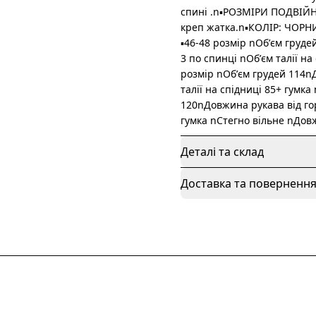
спині .n▪️РОЗМІРИ ПОДВІЙН
креп жатка.n▪️КОЛІР: ЧО
▪️46-48 розмір nОбʼєм гру
3 по спинці nОбʼєм талії на
розмір nОбʼєм грудей 114n
талії на спідниці 85+ гумк
120nДовжина рукава від го
гумка nСтегно вільне nДов
Деталі та склад
Доставка та поверненн