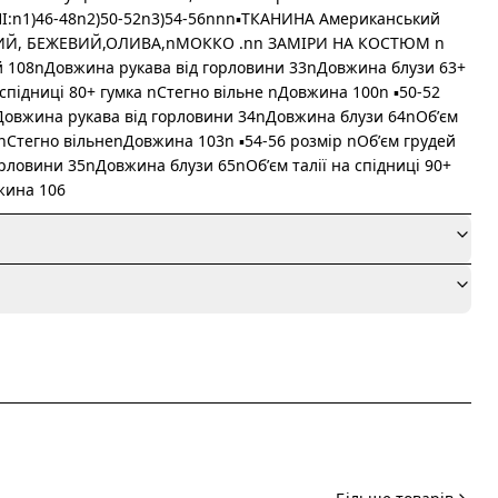
І:n1)46-48n2)50-52n3)54-56nnn▪️ТКАНИНА Американський
РНИЙ, БЕЖЕВИЙ,ОЛИВА,nМОККО .nn ЗАМІРИ НА КОСТЮМ n
дей 108nДовжина рукава від горловини 33nДовжина блузи 63+
 спідниці 80+ гумка nСтегно вільне nДовжина 100n ▪️50-52
Довжина рукава від горловини 34nДовжина блузи 64nОбʼєм
а nСтегно вільнеnДовжина 103n ▪️54-56 розмір nОбʼєм грудей
рловини 35nДовжина блузи 65nОбʼєм талії на спідниці 90+
жина 106
я