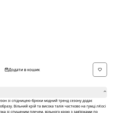
Додати в кошик
н зі спідницею-брюки модний тренд сезону додає
образу. Вільний крій та висока талія частково на гумці.nКосі
зка зі спущеним плечем, вільного крою з завʼязками по