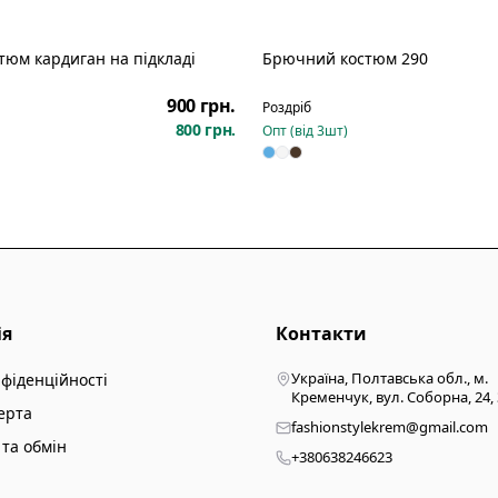
юм кардиган на підкладі
Брючний костюм 290
Новинка
900 грн.
Роздріб
800 грн.
Опт (від
3
шт)
ія
Контакти
Україна, Полтавська обл., м.
нфіденційності
Кременчук, вул. Соборна, 24,
ерта
fashionstylekrem@gmail.com
та обмін
+380638246623