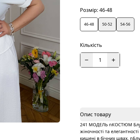
Розмір:
46-48
46-48
50-52
54-56
Кількість
1
Опис товару
241 МОДЕЛЬ nКОСТЮМ Блузо
жіночності та елегантності 
кишені в бічних швах. nБлу