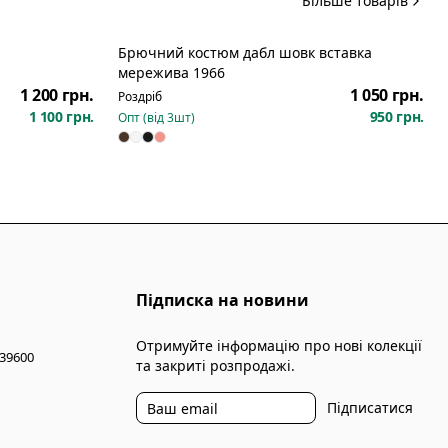
Більше товарів
Брючний костюм дабл шовк вставка
Новинка
мережива 1966
1 200 грн.
1 050 грн.
Роздріб
1 100 грн.
950 грн.
Опт (від
3
шт)
Підписка на новини
Отримуйте інформацію про нові колекції
 39600
та закриті розпродажі.
Підписатися