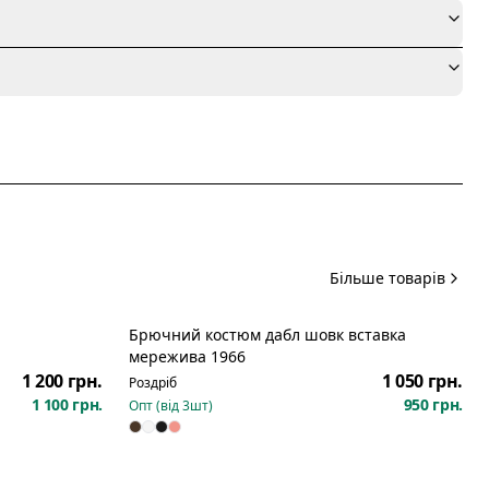
я
Більше товарів
Брючний костюм дабл шовк вставка
Новинка
мережива 1966
1 200 грн.
1 050 грн.
Роздріб
1 100 грн.
950 грн.
Опт (від
3
шт)