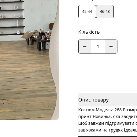
42-44
46-48
Кількість
1
Опис товару
Костюм Модель: 268 Розмір
принт Новинка, яка зводит
щоб завжди підтримувати са
зав'язками на грудях Ідеал