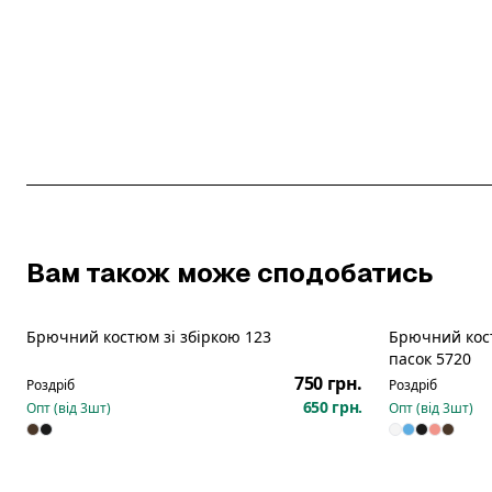
Вам також може сподобатись
Брючний костюм зі збіркою 123
Брючний кост
Новинка
пасок 5720
750 грн.
Роздріб
Роздріб
650 грн.
Опт (від
3
шт)
Опт (від
3
шт)