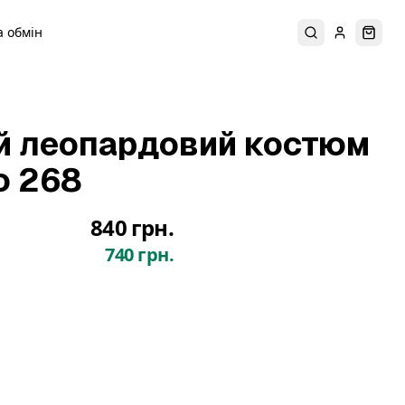
 обмін
Пошук
Увійти
Коши
й леопардовий костюм
ю 268
840 грн.
740 грн.