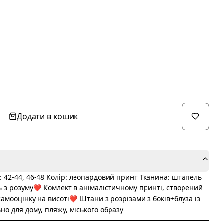
Додати в кошик
: 42-44, 46-48 Колір: леопардовий принт Тканина: штапель
ь з розуму❤️ Комлект в анімалістичному принті, створений
мооцінку на висоті❤️‍ Штани з розрізами з боків+блуза із
ьно для дому, пляжу, міського образу