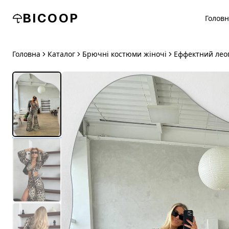
BICOOP
Голов
Головна
Каталог
Брючні костюми жіночі
Еффектний лео