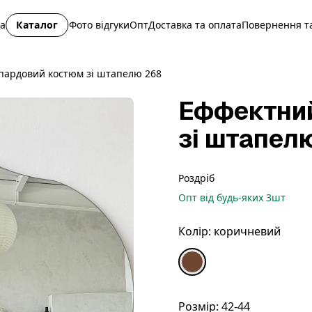
на
Каталог
Фото відгуки
Опт
Доставка та оплата
Повернення та
пардовий костюм зі штапелю 268
Еффектни
зі штапел
Роздріб
Опт
від будь-яких
3
шт
Колір:
коричневий
Розмір:
42-44