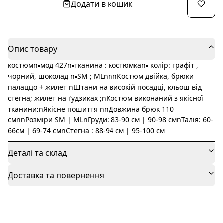
Додати в кошик
Опис товару
костюмn▪️мод 427n▪️тканина : костюмкаn▪️ колір: графіт ,
чорний, шоколад n▪️SM ; MLnnnКостюм двійка, брюки
палаццо + жилет nШтани на високій посадці, кльош від
стегна; жилет на ґудзиках ;nКостюм виконаний з якісної
тканини;nЯкісне пошиття nnДовжина брюк 110
смnnРозміри SM | MLnГруди: 83-90 см | 90-98 смnТалія: 60-
66см | 69-74 смnСтегна : 88-94 см | 95-100 см
Деталі та склад
Доставка та повернення