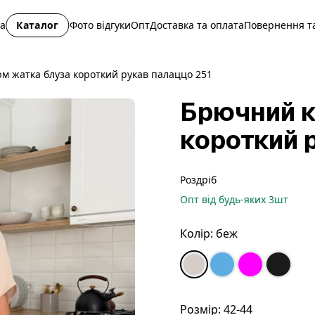
на
Каталог
Фото відгуки
Опт
Доставка та оплата
Повернення та
м жатка блуза короткий рукав палаццо 251
Брючний к
короткий 
Роздріб
Опт
від будь-яких
3
шт
Колір:
беж
Розмір:
42-44