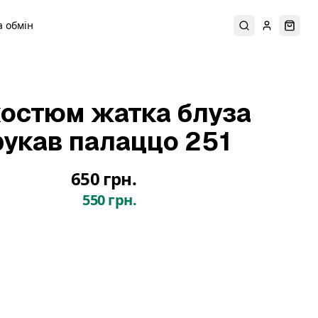
 обмін
Пошук
Увійти
Коши
остюм жатка блуза
рукав палаццо 251
650 грн.
550 грн.