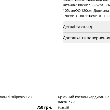
штанів-108смnn50-52nОГ-1
105смnОС-120смnДовжина 
-70смnОТ-80-110смnОС-13
Деталі та склад
Доставка та поверненн
юм зі збіркою 123
Брючний костюм кардиган на 
пасок 5720
750 грн.
Роздріб