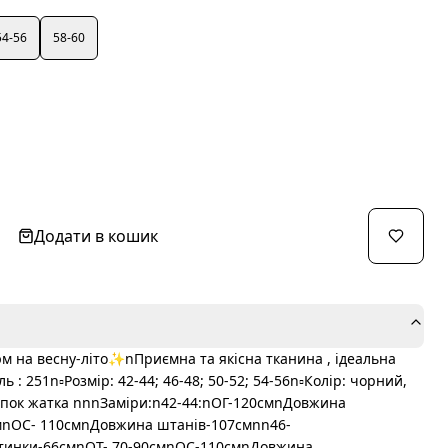
54-56
58-60
Додати в кошик
м на весну-літо✨nПриємна та якісна тканина , ідеальна
 : 251n▫️Розмір: 42-44; 46-48; 50-52; 54-56n▫️Колір: чорний,
лопок жатка nnnЗаміри:n42-44:nОГ-120смnДовжина
мnОС- 110смnДовжина штанів-107смnn46-
тинки-66смnОТ- 70-90смnОС-110смnДовжина