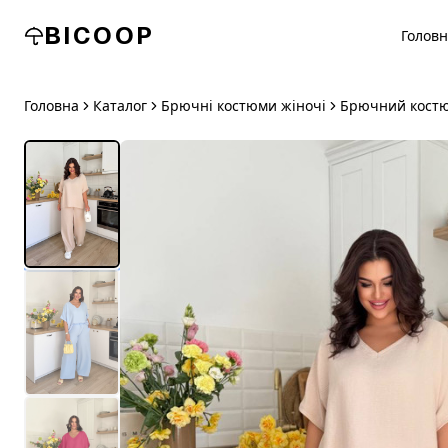
BICOOP
Голов
Головна
Каталог
Брючні костюми жіночі
Брючний костю