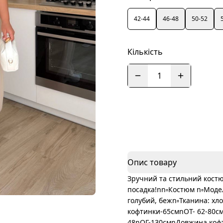
42-44
46-48
50-52
Кількість
1
Опис товару
Зручний та стильний костю
посадка!nn▫️Костюм n▫️Модель
голубий, бежn▫️Тканина: х
кофтинки-65смnОТ- 62-80с
48nОГ-130смnДовжина коф