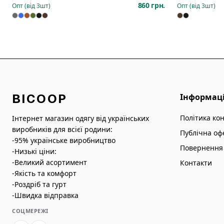
860 грн.
Опт (від
3
шт)
Опт (від
3
шт)
BICOOP
Інформац
Політика ко
Інтернет магазин одягу від українських
виробників для всієї родини:
Публічна оф
-95% українське виробництво
Повернення 
-Низькі ціни:
-Великий асортимент
Контакти
-Якість та комфорт
-Роздріб та гурт
-Швидка відправка
СОЦМЕРЕЖІ