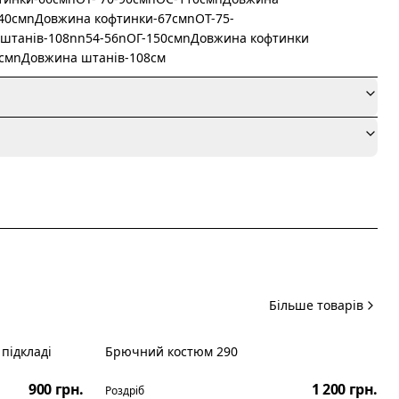
40смnДовжина кофтинки-67смnОТ-75-
штанів-108nn54-56nОГ-150смnДовжина кофтинки
0смnДовжина штанів-108см
я
Більше товарів
підкладі
Брючний костюм 290
Новинка
900 грн.
1 200 грн.
Роздріб