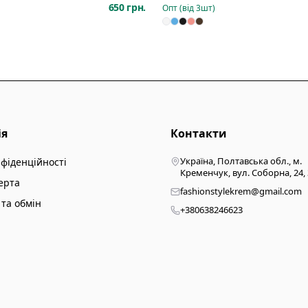
650 грн.
Опт (від
3
шт)
ія
Контакти
Україна, Полтавська обл., м.
нфіденційності
Кременчук, вул. Соборна, 24,
ерта
fashionstylekrem@gmail.com
та обмін
+380638246623