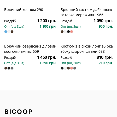
Брючний костюм 290
Брючний костюм дабл шовк
Новинка
Новинка
вставка мережива 1966
1 200 грн.
1 050 грн.
Роздріб
Роздріб
1 100 грн.
950 грн.
Опт (від
3
шт)
Опт (від
3
шт)
Брючний овервсайз діловий
Костюм з віскози лонг збірка
Новинка
костюм лампас 659
збоку широкі штани 688
1 450 грн.
810 грн.
Роздріб
Роздріб
1 350 грн.
710 грн.
Опт (від
3
шт)
Опт (від
3
шт)
BICOOP