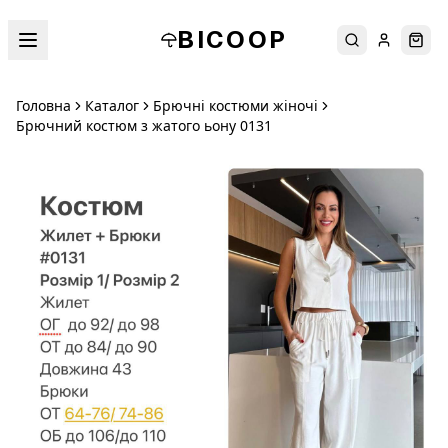
BICOOP
Пошук
Увійти
Кош
Головна
Каталог
Брючні костюми жіночі
Брючний костюм з жатого ьону 0131