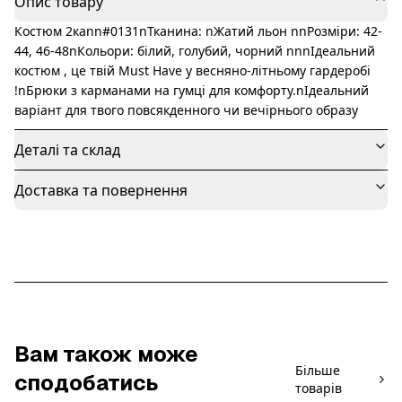
Опис товару
Костюм 2каnn#0131nТканина: nЖатий льон nnРозміри: 42-
44, 46-48nКольори: білий, голубий, чорний nnnІдеальний
костюм , це твій Мust Have у весняно-літньому гардеробі
!nБрюки з карманами на гумці для комфорту.nІдеальний
варіант для твого повсякденного чи вечірнього образу
Деталі та склад
Доставка та повернення
Вам також може
Більше
сподобатись
товарів