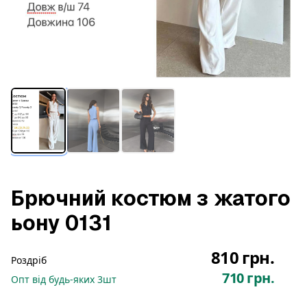
Брючний костюм з жатого
ьону 0131
810 грн.
Роздріб
710 грн.
Опт
від будь-яких
3
шт