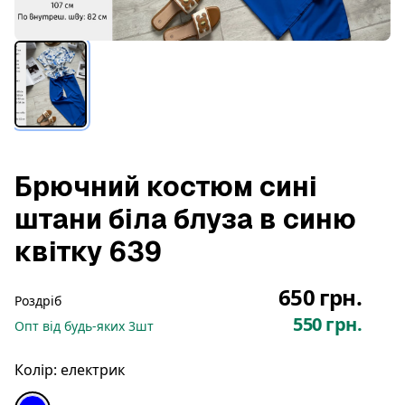
Брючний костюм сині
штани біла блуза в синю
квітку 639
650 грн.
Роздріб
550 грн.
Опт
від будь-яких
3
шт
Колір:
електрик