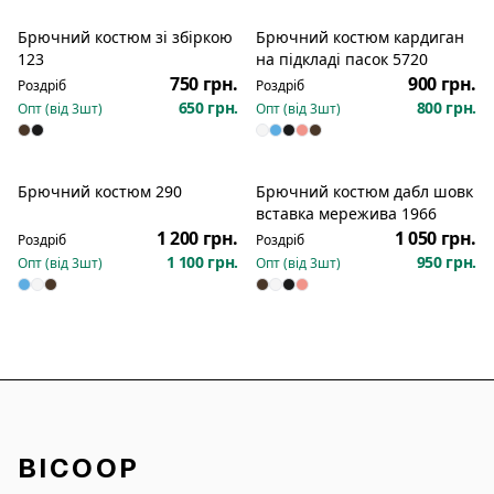
Брючний костюм зі збіркою
Брючний костюм кардиган
Новинка
123
на підкладі пасок 5720
750 грн.
900 грн.
Роздріб
Роздріб
650 грн.
800 грн.
Опт (від
3
шт)
Опт (від
3
шт)
Брючний костюм 290
Брючний костюм дабл шовк
Новинка
Новинка
вставка мережива 1966
1 200 грн.
1 050 грн.
Роздріб
Роздріб
1 100 грн.
950 грн.
Опт (від
3
шт)
Опт (від
3
шт)
BICOOP