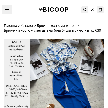
BICOOP
Пошук
Увійти
Кош
Головна
Каталог
Брючні костюми жіночі
Брючний костюм сині штани біла блуза в синю квітку 639