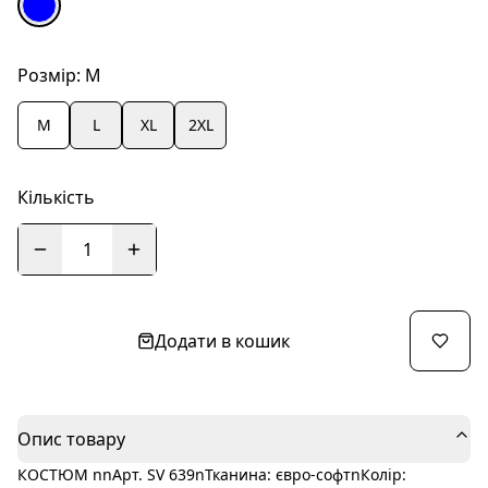
Розмір:
M
M
L
XL
2XL
Кількість
1
Додати в кошик
Опис товару
КОСТЮМ nnАрт. SV 639nТканина: євро-софтnКолір: