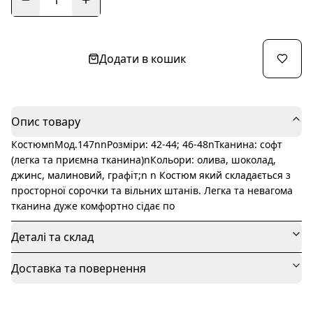
1
Додати в кошик
Опис товару
КостюмnМод.147nnРозміри: 42-44; 46-48nТканина: софт
(легка та приємна тканина)nКольори: олива, шоколад,
джинс, малиновий, графіт;n n Костюм який складається з
просторної сорочки та вільних штанів. Легка та невагома
тканина дуже комфортно сідає по
Деталі та склад
Доставка та повернення