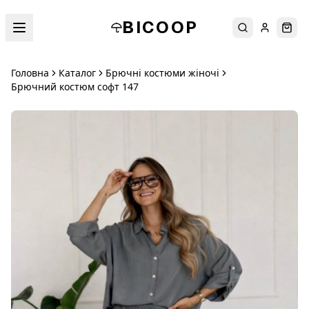
BICOOP
Пошук
Увійти
Кош
Головна
Каталог
Брючні костюми жіночі
Брючний костюм софт 147