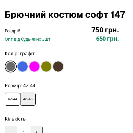
Брючний костюм софт 147
750 грн.
Роздріб
650 грн.
Опт
від будь-яких
3
шт
Колір:
графіт
Розмір:
42-44
42-44
46-48
Кількість