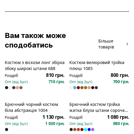
Вам також може
Більше
сподобатись
товарів
Костюм з віскози лонг збірка
Костюм велюровий трійка
збоку широкі штани 688
плюш 1085
810 грн.
800 грн.
Роздріб
Роздріб
710 грн.
700 грн.
Опт (від
3
шт)
Опт (від
3
шт)
Брючний чорний костюм
Брючний костюм трійка
біла абстракція 1004
жатка блуза штани сорочка
дівчина 765
1 130 грн.
1 080 грн.
Роздріб
Роздріб
1 030 грн.
980 грн.
Опт (від
3
шт)
Опт (від
3
шт)