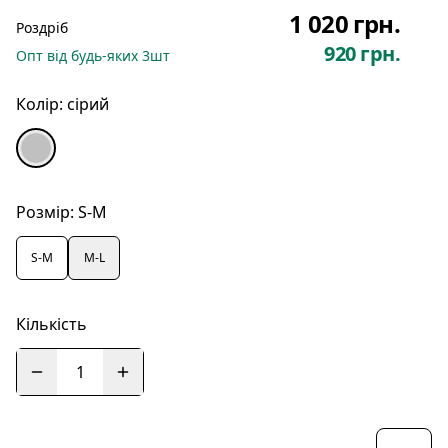
1 020 грн.
Роздріб
920 грн.
Опт
від будь-яких
3
шт
Колір:
сірий
Розмір:
S-M
S-M
M-L
Кількість
1