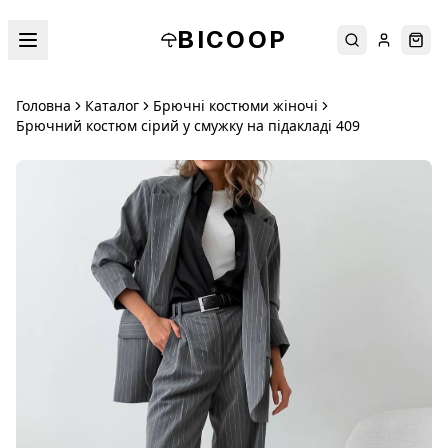
BICOOP
Пошук
Увійти
Кош
Головна
Каталог
Брючні костюми жіночі
Брючний костюм сірий у смужку на підакладі 409