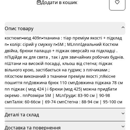
Додати в кошик
Опис товару
костюмn▪️мод 409n▪️тканина : тіар преміум якості + підклад
n▪️ колір: сірий у смужку n▪️SM ; MLnnnІдеальний Костюм
двійка, брюки палаццо + піджак оверсайз на підкладці .
nПідійде як для свята , так і для звичайних робочих буднів.
nШтани на високій посадці, кльош від стегна; піджак
вільного крою, застібається на гудзик; з плічиками ;
nКостюм виконаний з тканини преміум якості ;nЯкісне
пошиття nnДовжина брюк 110 смnДовжина піджака 78 см
nn піджак ( мод 424 ) і брюки (мод 425) можна придбати
окремо . nnРозміри SM | MLnГруди: 83-90 см | 90-98
смnТалія: 60-66см | 69-74 смnСтегна : 88-94 см | 95-100 см
Деталі та склад
Доставка та повернення