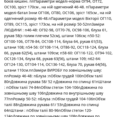
боків кишені. nnПараметри моделі-норма ОГ94, ОТ72,
ОС100, зріст 170см , на ній одягнений 46-48. nПараметри
моделі-батал Інни ОГ106, ОТ80, ОС106, зріст 165см , на ній
одягнений розмір 46-48.nПараметри моделі Вікторії ОГ110,
ОТ89, ОС115, зріст 173см, на ній розмір 50-52nnЗаміри
ЛЮДИНИ : n46-48: ОГ92-98, ОТ70-76, ОС98-106, блуза 61,
рукав 58(з голим плечем 52см), штани 106см; n50-52:
ОГ100-106, ОТ78-84, ОС108-114, блуза 64, рукав 61(53),
штани 108; n54-56: ОГ108-114, ОТ86-92, ОС118-124, блуза
66, рукав 62(54), штани 109см; n58-60: ОГ116-122, ОТ94-102,
ОС126-134, блуза 68, рукав 63(56), штани 109; n62-64:
ОГ124-130, ОТ104-114, ОС136-142, блуза 70, рукав 64(56),
штани 110см.nnЗаміри ВИРОБУ по зовнішньому шву:
nnРозмір 46-48: nБлуза :nОбʼєм грудей 100nОбʼєм талії
80nДовжина рукава 58/ 52 nДовжина по спинці 61nШтани
: nОбʼєм талії 74-84nОбʼєм стегон 104-106nДовжина по
зовнішньому шву 106nДовжина по внутрішньому шву
77nnРозмір 50-52: nБлуза :nОбʼєм грудей 104-106nОбʼєм
талії 88nДовжина рукава 61/ 53nДовжина по спинці
64nШтани : nОбʼєм талії 80-96nОбʼєм стегон 120-
124nДовжина по зовнішньому шву 108nДовжина по