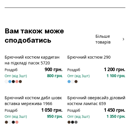
Вам також може
Більше
сподобатись
товарів
Брючний костюм кардиган
Брючний костюм 290
Новинка
на підкладі пасок 5720
900 грн.
1 200 грн.
Роздріб
Роздріб
800 грн.
1 100 грн.
Опт (від
3
шт)
Опт (від
3
шт)
Брючний костюм дабл шовк
Брючний овервсайз діловий
Новинка
Новинка
вставка мережива 1966
костюм лампас 659
1 050 грн.
1 450 грн.
Роздріб
Роздріб
950 грн.
1 350 грн.
Опт (від
3
шт)
Опт (від
3
шт)