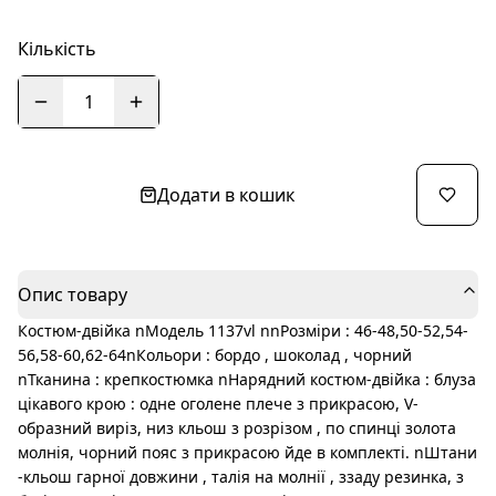
Кількість
1
Додати в кошик
Опис товару
Костюм-двійка nМодель 1137vl nnРозміри : 46-48,50-52,54-
56,58-60,62-64nКольори : бордо , шоколад , чорний
nТканина : крепкостюмка nНарядний костюм-двійка : блуза
цікавого крою : одне оголене плече з прикрасою, V-
образний виріз, низ кльош з розрізом , по спинці золота
молнія, чорний пояс з прикрасою йде в комплекті. nШтани
-кльош гарної довжини , талія на молнії , ззаду резинка, з