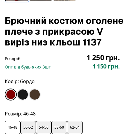
Брючний костюм оголене
плече з прикрасою V
виріз низ кльош 1137
1 250 грн.
Роздріб
1 150 грн.
Опт
від будь-яких
3
шт
Колір:
бордо
Розмір:
46-48
46-48
50-52
54-56
58-60
62-64