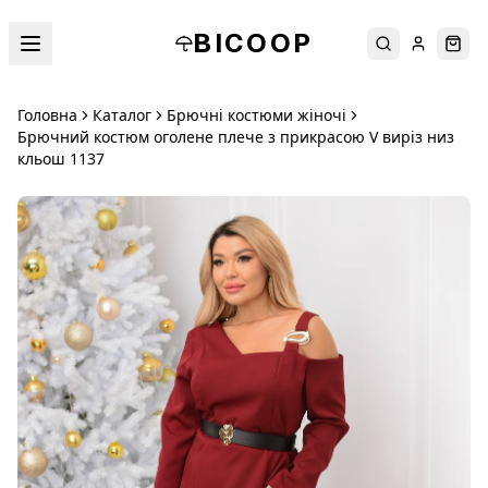
BICOOP
Пошук
Увійти
Кош
Головна
Каталог
Брючні костюми жіночі
Брючний костюм оголене плече з прикрасою V виріз низ
кльош 1137