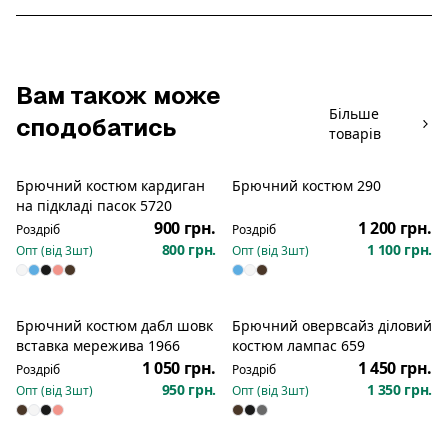
Вам також може
Більше
сподобатись
товарів
Брючний костюм кардиган
Брючний костюм 290
Новинка
на підкладі пасок 5720
900 грн.
1 200 грн.
Роздріб
Роздріб
800 грн.
1 100 грн.
Опт (від
3
шт)
Опт (від
3
шт)
Брючний костюм дабл шовк
Брючний овервсайз діловий
Новинка
Новинка
вставка мережива 1966
костюм лампас 659
1 050 грн.
1 450 грн.
Роздріб
Роздріб
950 грн.
1 350 грн.
Опт (від
3
шт)
Опт (від
3
шт)