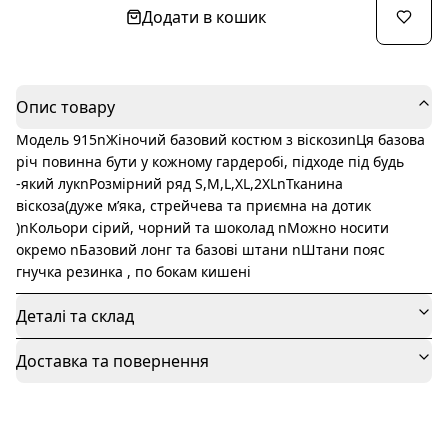
Додати в кошик
Опис товару
Модель 915nЖіночий базовий костюм з віскозиnЦя базова
річ повинна бути у кожному гардеробі, підходе під будь
-який лукnРозмірний ряд S,M,L,XL,2XLnТканина
віскоза(дуже мʼяка, стрейчева та приємна на дотик
)nКольори сірий, чорний та шоколад nМожно носити
окремо nБазовий лонг та базові штани nШтани пояс
гнучка резинка , по бокам кишені
Деталі та склад
Доставка та повернення