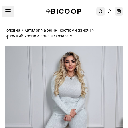
BICOOP
Пошук
Увійти
Кош
Головна
Каталог
Брючні костюми жіночі
Брючний костюм лонг віскоза 915