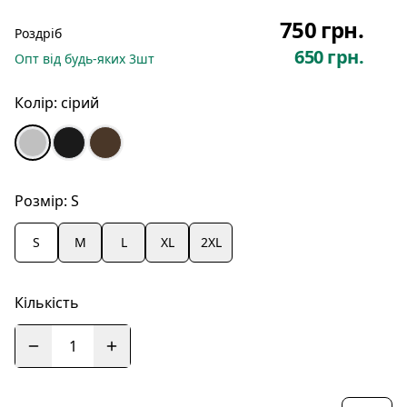
750 грн.
Роздріб
650 грн.
Опт
від будь-яких
3
шт
Колір:
сірий
Розмір:
S
S
M
L
XL
2XL
Кількість
1