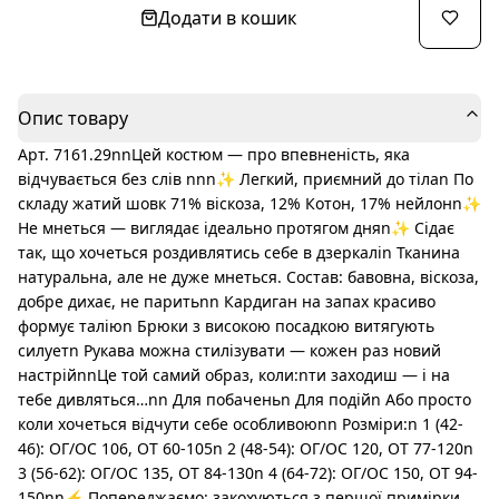
Додати в кошик
Опис товару
Арт. 7161.29nnЦей костюм — про впевненість, яка
відчувається без слів nnn✨ Легкий, приємний до тілаn По
складу жатий шовк 71% віскоза, 12% Котон, 17% нейлонn✨
Не мнеться — виглядає ідеально протягом дняn✨ Сідає
так, що хочеться роздивлятись себе в дзеркаліn Тканина
натуральна, але не дуже мнеться. Состав: бавовна, віскоза,
добре дихає, не паритьnn Кардиган на запах красиво
формує таліюn Брюки з високою посадкою витягують
силуетn Рукава можна стилізувати — кожен раз новий
настрійnnЦе той самий образ, коли:nти заходиш — і на
тебе дивляться…nn Для побаченьn Для подійn Або просто
коли хочеться відчути себе особливоюnn Розміри:n 1 (42-
46): ОГ/ОС 106, ОТ 60-105n 2 (48-54): ОГ/ОС 120, ОТ 77-120n
3 (56-62): ОГ/ОС 135, ОТ 84-130n 4 (64-72): ОГ/ОС 150, ОТ 94-
150nn⚡️ Попереджаємо: закохуються з першої примірки