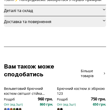
Деталі та склад
Доставка та повернення
Вам також може
Більше
сподобатись
товарів
Вельветовий брючний
Брючний костюм зі збіркою
Новинка
костюм світшот стійка
123
змійка джогери 1080
960 грн.
750 грн.
Роздріб
Роздріб
860 грн.
650 грн.
Опт (від
3
шт)
Опт (від
3
шт)