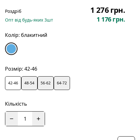
1 276 грн.
Роздріб
1 176 грн.
Опт
від будь-яких
3
шт
Колір:
блакитний
Розмір:
42-46
42-46
48-54
56-62
64-72
Кількість
1