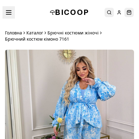
BICOOP
Пошук
Увійти
Кош
Головна
Каталог
Брючні костюми жіночі
Брючний костюм кімоно 7161