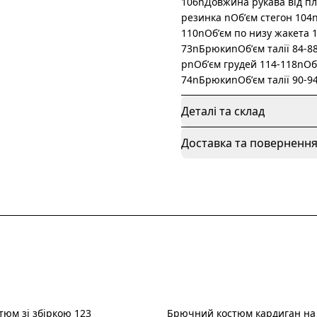
106nДовжина рукава від пл
резинка nОбʼєм стегон 104
110nОбʼєм по низу жакета
73nБрюкиnОбʼєм талії 84-8
рnОбʼєм грудей 114-118nО
74nБрюкиnОбʼєм талії 90-9
Деталі та склад
Доставка та поверненн
юм зі збіркою 123
Брючний костюм кардиган на 