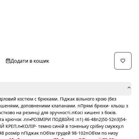
Додати в кошик
діловий костюм с брюками. Піджак вільного крою (без
кишенями, доповненими клапанами. nПрямі брюки- кльош з
стково на резинці для зручності.nКосі кишені з боків.
та крючок .nn▪️РОЗМІРИ ПОДВІЙНІ :n1) 46-48n2)50-52n3)54-
РЕП.n▪️КОЛІР- темно синій в тоненьку срібну смужку.n
8 розмір nПіджак nОбʼєм грудей 98-102nОбʼєм по низу