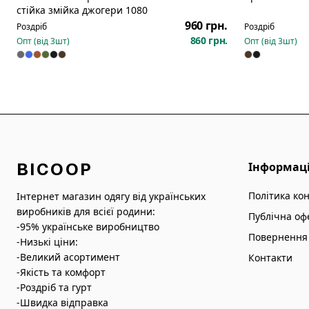
Новинка
стійка змійка джогери 1080
960 грн.
Роздріб
Роздріб
860 грн.
Опт (від
3
шт)
Опт (від
3
шт)
BICOOP
Інформац
Політика ко
Інтернет магазин одягу від українських
виробників для всієї родини:
Публічна оф
-95% українське виробництво
Повернення 
-Низькі ціни:
-Великий асортимент
Контакти
-Якість та комфорт
-Роздріб та гурт
-Швидка відправка