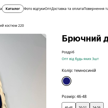
на
Каталог
Фото відгуки
Опт
Доставка та оплата
Повернення та
ий костюм 220
Брючний д
Роздріб
Опт
від будь-яких
3
шт
Колір:
темносиній
Розмір:
46-48
46-48
50-52
54-56