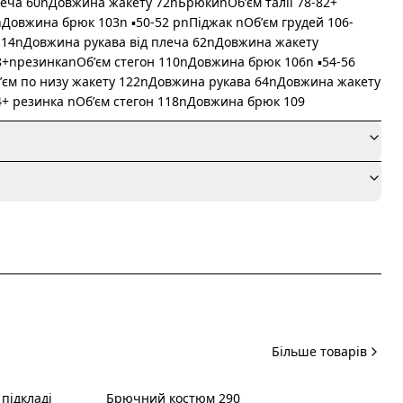
еча 60nДовжина жакету 72nБрюкиnОбʼєм талії 78-82+
nДовжина брюк 103n ▪️50-52 рnПіджак nОбʼєм грудей 106-
 114nДовжина рукава від плеча 62nДовжина жакету
8+nрезинкаnОбʼєм стегон 110nДовжина брюк 106n ▪️54-56
бʼєм по низу жакету 122nДовжина рукава 64nДовжина жакету
4+ резинка nОбʼєм стегон 118nДовжина брюк 109
я
Більше товарів
підкладі
Брючний костюм 290