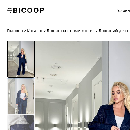
BICOOP
Голов
Головна
Каталог
Брючні костюми жіночі
Брючний ділов