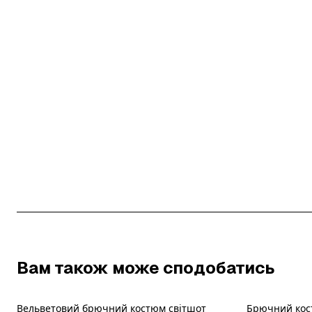
Вам також може сподобатись
Вельветовий брючний костюм світшот
Брючний кост