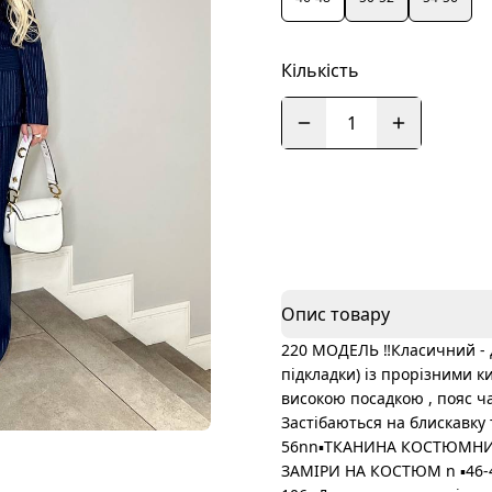
Кількість
1
Опис товару
220 МОДЕЛЬ ‼️Класичний - 
підкладки) із прорізними 
високою посадкою , пояс ча
Застібаються на блискавку 
56nn▪️ТКАНИНА КОСТЮМНИЙ К
ЗАМІРИ НА КОСТЮМ n ▪️46-4