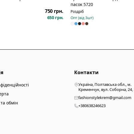
пасок 5720
750 грн.
Роздріб
650 грн.
Опт (від
3
шт)
ія
Контакти
Україна, Полтавська обл., м.
нфіденційності
Кременчук, вул. Соборна, 24,
ерта
fashionstylekrem@gmail.com
та обмін
+380638246623