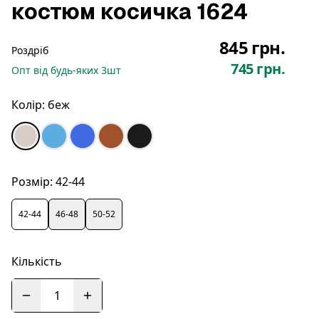
костюм косичка 1624
845 грн.
Роздріб
745 грн.
Опт
від будь-яких
3
шт
Колір:
беж
Розмір:
42-44
42-44
46-48
50-52
Кількість
1