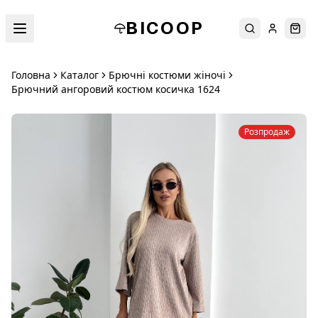
BICOOP
Пошук
Увійти
Кош
Головна
Каталог
Брючні костюми жіночі
Брючний ангоровий костюм косичка 1624
Розпродаж