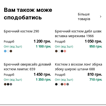
Вам також може
Більше
сподобатись
товарів
Брючний костюм 290
Брючний костюм дабл шовк
Новинка
Новинка
вставка мережива 1966
1 200 грн.
1 050 грн.
Роздріб
Роздріб
1 100 грн.
950 грн.
Опт (від
3
шт)
Опт (від
3
шт)
Брючний овервсайз діловий
Костюм з віскози лонг збірка
Новинка
костюм лампас 659
збоку широкі штани 688
1 450 грн.
810 грн.
Роздріб
Роздріб
1 350 грн.
710 грн.
Опт (від
3
шт)
Опт (від
3
шт)