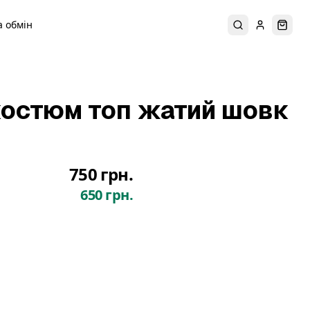
 обмін
Пошук
Увійти
Коши
остюм топ жатий шовк
750 грн.
650 грн.