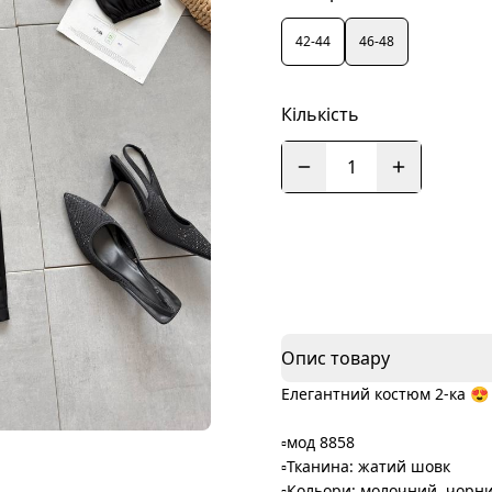
42-44
46-48
Кількість
1
Опис товару
Елегантний костюм 2-ка 😍
▫️мод 8858
▫️Тканина: жатий шовк
▫️Кольори: молочний, чорни