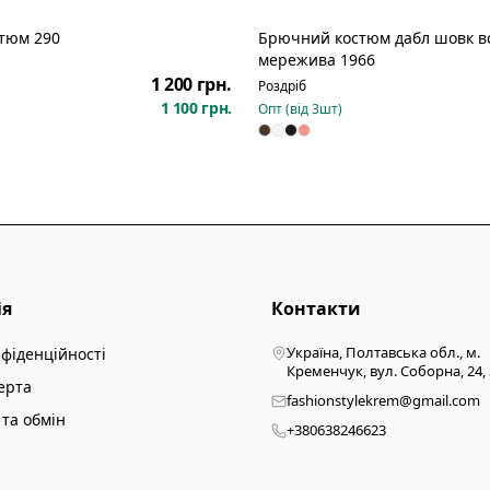
тюм 290
Брючний костюм дабл шовк в
Новинка
мережива 1966
1 200 грн.
Роздріб
1 100 грн.
Опт (від
3
шт)
ія
Контакти
Україна, Полтавська обл., м.
нфіденційності
Кременчук, вул. Соборна, 24,
ерта
fashionstylekrem@gmail.com
та обмін
+380638246623