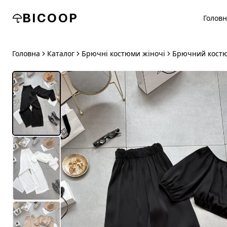
BICOOP
Голов
Головна
Каталог
Брючні костюми жіночі
Брючний костю