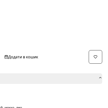
Додати в кошик
й, мокко, лео