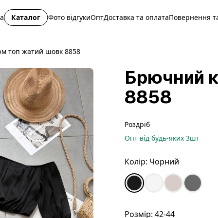
на
Каталог
Фото відгуки
Опт
Доставка та оплата
Повернення та
м топ жатий шовк 8858
Брючний к
8858
Роздріб
Опт
від будь-яких
3
шт
Колір:
Чорний
Розмір:
42-44