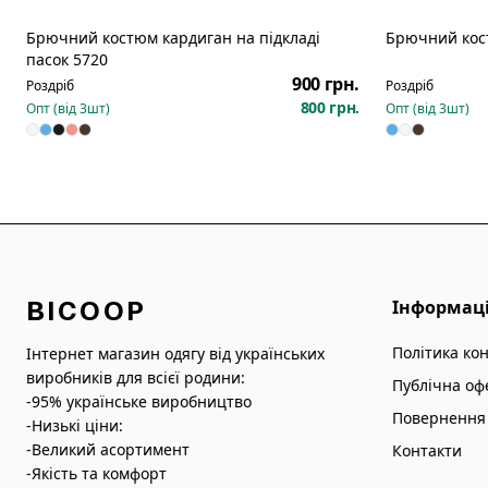
Брючний костюм кардиган на підкладі
Брючний кос
Новинка
пасок 5720
900 грн.
Роздріб
Роздріб
800 грн.
Опт (від
3
шт)
Опт (від
3
шт)
BICOOP
Інформац
Політика ко
Інтернет магазин одягу від українських
виробників для всієї родини:
Публічна оф
-95% українське виробництво
Повернення 
-Низькі ціни:
-Великий асортимент
Контакти
-Якість та комфорт