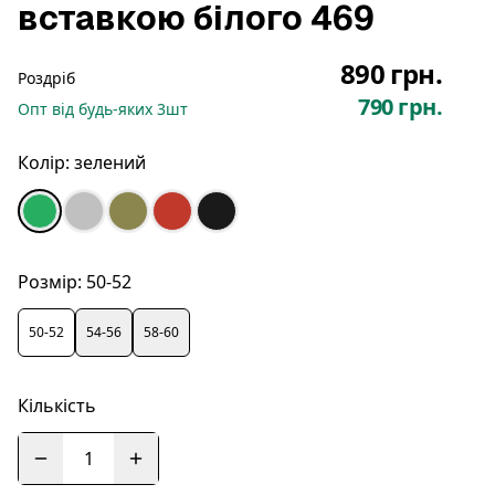
вставкою білого 469
890 грн.
Роздріб
790 грн.
Опт
від будь-яких
3
шт
Колір:
зелений
Розмір:
50-52
50-52
54-56
58-60
Кількість
1