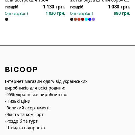
дівчина 765
1 130 грн.
1 080 грн.
Роздріб
Роздріб
1 030 грн.
980 грн.
Опт (від
3
шт)
Опт (від
3
шт)
BICOOP
Інтернет магазин одягу від українських
виробників для всієї родини:
-95% українське виробництво
-Низькі ціни:
-Великий асортимент
-Якість та комфорт
-Роздріб та гурт
-Швидка відправка