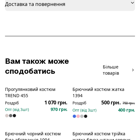
Доставка та повернення
Вам також може
Більше
сподобатись
товарів
Прогулянковий костюм
Брючний костюм жатка
Розпродаж
TREND 455
1394
1 070 грн.
500 грн.
Роздріб
Роздріб
750 грн.
970 грн.
Опт (від
3
шт)
400 грн.
Опт (від
3
шт)
Брючний чорний костюм
Брючний костюм трійка
біла абстракція 1004
жатка блуза штани сорочка