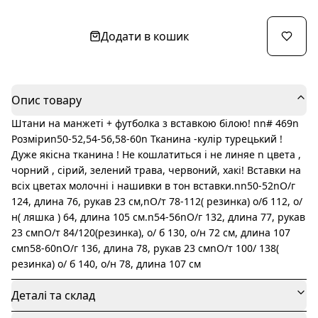
Додати в кошик
Опис товару
Штани на манжеті + футболка з вставкою білою! nn# 469n
Розміриn50-52,54-56,58-60n Тканина -кулір турецький !
Дуже якісна тканина ! Не кошлатиться і не линяе n цвета ,
чорний , сірий, зелений трава, червоний, хакі! Вставки на
всіх цветах молочні і нашивки в тон вставки.nn50-52nО/г
124, длина 76, рукав 23 см,nО/т 78-112( резинка) о/б 112, о/
н( ляшка ) 64, длина 105 см.n54-56nО/г 132, длина 77, рукав
23 смnО/т 84/120(резинка), о/ б 130, о/н 72 см, длина 107
смn58-60nО/г 136, длина 78, рукав 23 смnО/т 100/ 138(
резинка) о/ б 140, о/н 78, длина 107 см
Деталі та склад