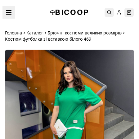
BICOOP
Пошук
Увійти
Кош
Головна
Каталог
Брючні костюми великих розмірів
Костюм футболка зі вставкою білого 469