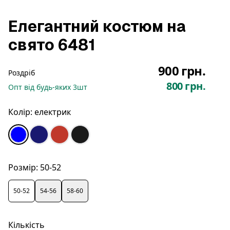
Елегантний костюм на
свято 6481
900 грн.
Роздріб
800 грн.
Опт
від будь-яких
3
шт
Колір:
електрик
Розмір:
50-52
50-52
54-56
58-60
Кількість