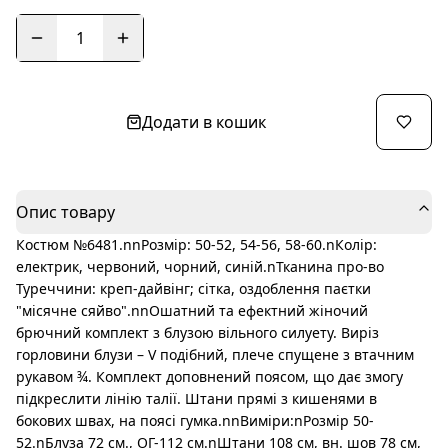
1
Додати в кошик
Опис товару
Костюм №6481.nnРозмір: 50-52, 54-56, 58-60.nКолір:
електрик, червоний, чорний, синій.nТканина про-во
Туреччини: креп-дайвінг; сітка, оздоблення паєтки
"місячне сяйво".nnОшатний та ефектний жіночий
брючний комплект з блузою вільного силуету. Виріз
горловини блузи – V подібний, плече спущене з втачним
рукавом ¾. Комплект доповнений поясом, що дає змогу
підкреслити лінію талії. Штани прямі з кишенями в
бокових швах, на поясі гумка.nnВиміри:nРозмір 50-
52.nБлуза 72 см., ОГ-112 см.nШтани 108 см, вн. шов 78 см,