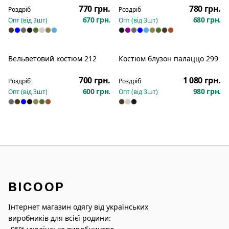
770 грн.
780 грн.
Роздріб
Роздріб
670 грн.
680 грн.
Опт (від
3
шт)
Опт (від
3
шт)
Вельветовий костюм 212
Костюм блузон палаццо 299
Новинка
Новинка
700 грн.
1 080 грн.
Роздріб
Роздріб
600 грн.
980 грн.
Опт (від
3
шт)
Опт (від
3
шт)
BICOOP
Інтернет магазин одягу від українських
виробників для всієї родини: