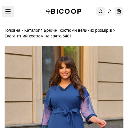
BICOOP
Пошук
Увійти
Кош
Головна
Каталог
Брючні костюми великих розмірів
Елегантний костюм на свято 6481