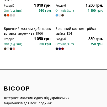
1 010 грн.
1 200 грн.
Роздріб
Роздріб
910 грн.
1 100 грн.
Опт (від
3
шт)
Опт (від
3
шт)
Брючний костюм дабл шовк
Брючний костюм трійка
Новинка
Новинка
вставка мережива 1966
майка 154
1 050 грн.
850 грн.
Роздріб
Роздріб
950 грн.
750 грн.
Опт (від
3
шт)
Опт (від
3
шт)
BICOOP
Інтернет магазин одягу від українських
виробників для всієї родини: