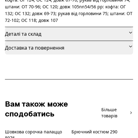
штани: ОТ 70-96; ОС 120; довж 105nn54/56 рр: кофта: ОГ
132; ОС 132; довж 69-73; рукав від горловини 75; штани: ОТ
72-102; ОС 118; довж 107
Деталі та склад
Доставка та повернення
Вам також може
Більше
сподобатись
товарів
Шовкова сорочка палаццо
Брючний костюм 290
Новинка
Новинка
8976