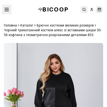
BICOOP
Пошук
Увійти
Кош
Головна
Каталог
Брючні костюми великих розмірів
Чорний трикотажний костюм алекс зі вставками шкіри 50-
56 кофтина з геометрично розрізаними деталями 853