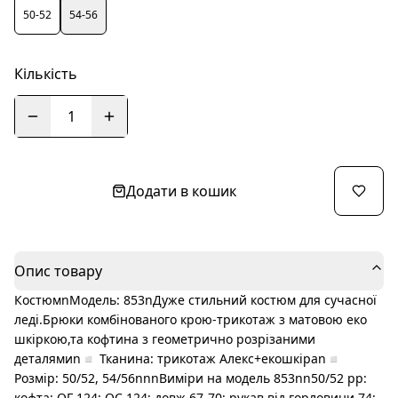
50-52
54-56
Кількість
1
Додати в кошик
Опис товару
КостюмnМодель: 853nДуже стильний костюм для сучасної
леді.Брюки комбінованого крою-трикотаж з матовою еко
шкіркою,та кофтина з геометрично розрізаними
деталямиn◽️ Тканина: трикотаж Алекс+екошкіраn◽️
Розмір: 50/52, 54/56nnnВиміри на модель 853nn50/52 рр:
кофта: ОГ 124; ОС 124; довж 67-70; рукав від горловини 74;