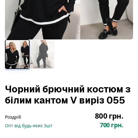
Чорний брючний костюм з
білим кантом V виріз 055
800 грн.
Роздріб
700 грн.
Опт
від будь-яких
3
шт