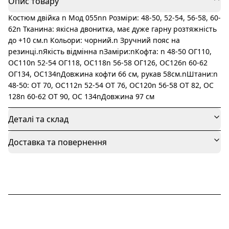
Опис товару
Костюм двійка n Мод 055nn Розміри: 48-50, 52-54, 56-58, 60-
62n Тканина: якісна двонитка, має дуже гарну розтяжність
до +10 см.n Кольори: чорний.n Зручний пояс на
резинці.nЯкість відмінна nЗаміри:nКофта: n 48-50 ОГ110,
ОС110n 52-54 ОГ118, ОС118n 56-58 ОГ126, ОС126n 60-62
ОГ134, ОС134nДовжина кофти 66 см, рукав 58см.nШтани:n
48-50: ОТ 70, ОС112n 52-54 ОТ 76, ОС120n 56-58 ОТ 82, ОС
128n 60-62 ОТ 90, ОС 134nДовжина 97 см
Деталі та склад
Доставка та повернення