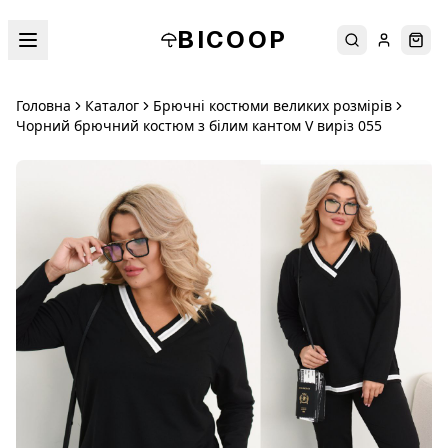
BICOOP
Пошук
Увійти
Кош
Головна
Каталог
Брючні костюми великих розмірів
Чорний брючний костюм з білим кантом V виріз 055