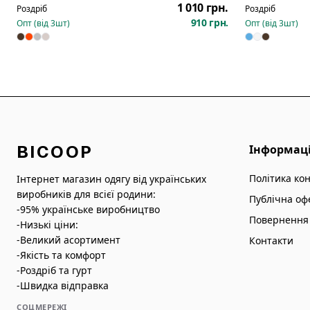
1 010 грн.
Роздріб
Роздріб
910 грн.
Опт (від
3
шт)
Опт (від
3
шт)
BICOOP
Інформац
Політика ко
Інтернет магазин одягу від українських
виробників для всієї родини:
Публічна оф
-95% українське виробництво
Повернення 
-Низькі ціни:
-Великий асортимент
Контакти
-Якість та комфорт
-Роздріб та гурт
-Швидка відправка
СОЦМЕРЕЖІ