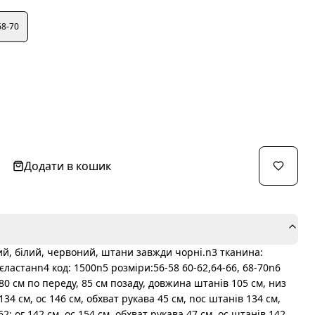
68-70
Додати в кошик
й, білий, червоний, штани завжди чорні.n3 тканина:
ластанn4 код: 1500n5 розміри:56-58 60-62,64-66, 68-70n6
0 см по переду, 85 см позаду, довжина штанів 105 см, низ
134 см, ос 146 см, обхват рукава 45 см, nос штанів 134 см,
: ог 142 см, ос 154 см, обхват рукава 47 см, ос штанів 142