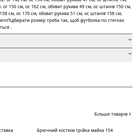
: ог 150 см, ос 162 см, обхват рукава 49 см, ос штанів 150 см,
158 см, ос 170 см, обхват рукава 51 см, ос штанів 158 см,
мnnПідбирати розмір треба так, щоб футболка по стегнах
ться .
я
Більше товарів
ставка
Брючний костюм трійка майка 154
Новинка