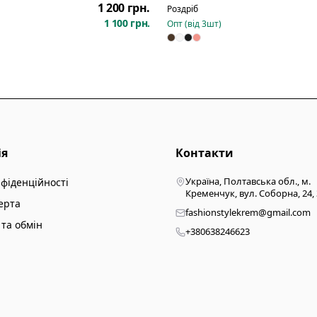
1 200 грн.
Роздріб
1 100 грн.
Опт (від
3
шт)
ія
Контакти
Україна, Полтавська обл., м.
нфіденційності
Кременчук, вул. Соборна, 24,
ерта
fashionstylekrem@gmail.com
та обмін
+380638246623