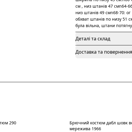
см , низ штанів 47 смn64-66
низ штанів 49 смn68-70: ог 
обхват штанів по низу 51 с
була вільна, штани потягну
Деталі та склад
Доставка та поверненн
тюм 290
Брючний костюм дабл шовк в
Новинка
мережива 1966