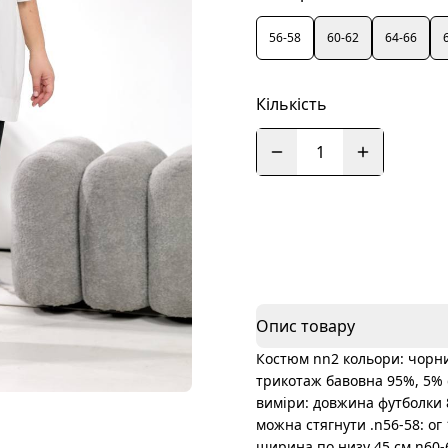
56-58
60-62
64-66
Кількість
1
Опис товару
Костюм nn2 кольори: чорни
трикотаж бавовна 95%, 5% є
виміри: довжина футболки 8
можна стягнути .n56-58: ог 
ширина по низу 45 см.n60-62