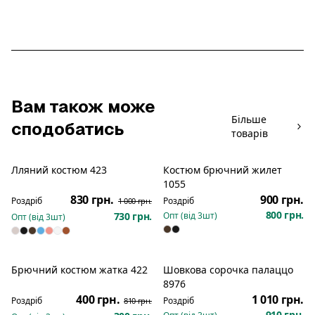
Вам також може
Більше
сподобатись
товарів
Лляний костюм 423
Костюм брючний жилет
Розпродаж
Новинка
1055
830 грн.
900 грн.
Роздріб
Роздріб
1 000 грн.
800 грн.
730 грн.
Опт (від
3
шт)
Опт (від
3
шт)
Брючний костюм жатка 422
Шовкова сорочка палаццо
Новинка
Розпродаж
Новинка
8976
400 грн.
1 010 грн.
Роздріб
Роздріб
810 грн.
910 грн.