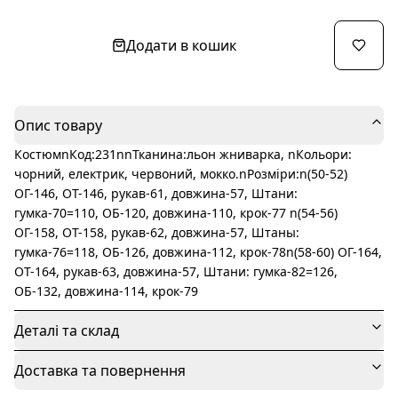
Додати в кошик
Опис товару
КостюмnКод:231nnТканина:льон жниварка, nКольори:
чорний, електрик, червоний, мокко.nРозміри:n(50-52)
ОГ-146, ОТ-146, рукав-61, довжина-57, Штани:
гумка-70=110, ОБ-120, довжина-110, крок-77 n(54-56)
ОГ-158, ОТ-158, рукав-62, довжина-57, Штаны:
гумка-76=118, ОБ-126, довжина-112, крок-78n(58-60) ОГ-164,
ОТ-164, рукав-63, довжина-57, Штани: гумка-82=126,
ОБ-132, довжина-114, крок-79
Деталі та склад
Доставка та повернення