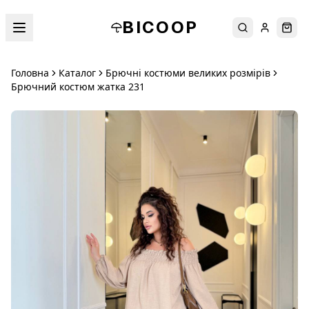
BICOOP
Пошук
Увійти
Кош
Головна
Каталог
Брючні костюми великих розмірів
Брючний костюм жатка 231