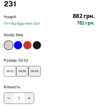
231
882 грн.
Роздріб
782 грн.
Опт
від будь-яких
3
шт
Колір:
беж
Розмір:
50-52
50-52
54-56
58-60
Кількість
1