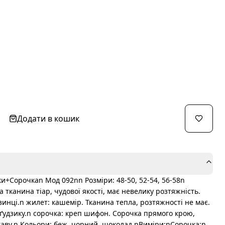
Додати в кошик
+Сорочкаn Мод 092nn Розміри: 48-50, 52-54, 56-58n
 тканина тіар, чудової якості, має невелику розтяжність.
зинці.n жилет: кашемір. Тканина тепла, розтяжності не має.
 ґудзику.n сорочка: креп шифон. Сорочка прямого крою,
аву.n Кольори: беж, чорний, шоколад.nВиміри:nСорочка:n