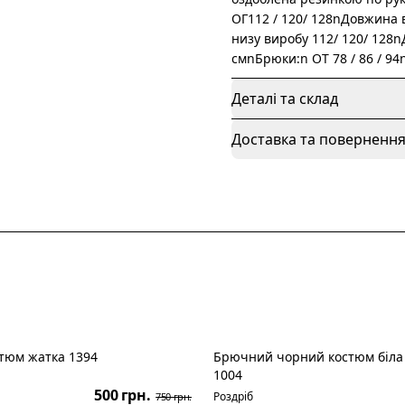
ОГ112 / 120/ 128nДовжина в
низу виробу 112/ 120/ 128n
смnБрюки:n ОТ 78 / 86 / 94
Деталі та склад
Доставка та поверненн
тюм жатка 1394
Брючний чорний костюм біла 
Розпродаж
1004
500 грн.
Роздріб
750 грн.