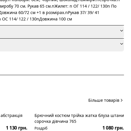
иробу 70 см. Рукав 65 см.nЖилет: n ОГ 114 / 122/ 130n По
Довжина 60/72 см +1 в розмірах.nРукав 37/ 39/ 41
n ОС 114/ 122 / 130nДовжина 100 см
я
Більше товарів
абстракція
Брючний костюм трійка жатка блуза штани
сорочка дівчина 765
1 130 грн.
1 080 грн.
Роздріб