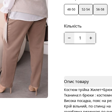
48-50
52-54
56-58
Кількість
1
Опис товару
Костюм трійка Жилет+Брюки
Тканина:n брюки : костюмна
Висока посадка, пояс на ре
Крій вільний, по спинці на
оздоблена резинкою по рук