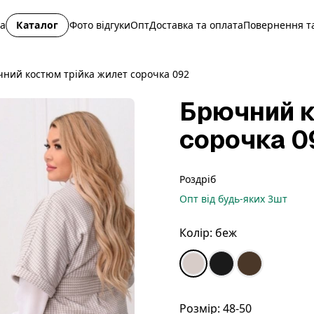
на
Каталог
Фото відгуки
Опт
Доставка та оплата
Повернення та
ний костюм трійка жилет сорочка 092
Брючний к
сорочка 0
Роздріб
Опт
від будь-яких
3
шт
Колір:
беж
Розмір:
48-50