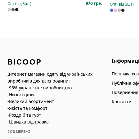
970 грн.
Опт (від
3
шт)
Опт (від
3
шт)
BICOOP
Інформац
Політика ко
Інтернет магазин одягу від українських
виробників для всієї родини:
Публічна оф
-95% українське виробництво
Повернення 
-Низькі ціни:
-Великий асортимент
Контакти
-Якість та комфорт
-Роздріб та гурт
-Швидка відправка
СОЦМЕРЕЖІ