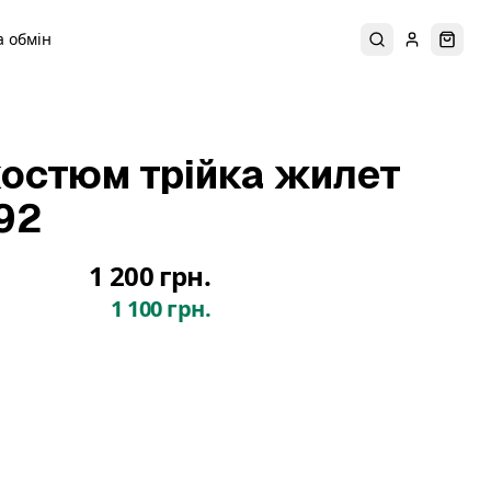
 обмін
Пошук
Увійти
Коши
остюм трійка жилет
92
1 200 грн.
1 100 грн.