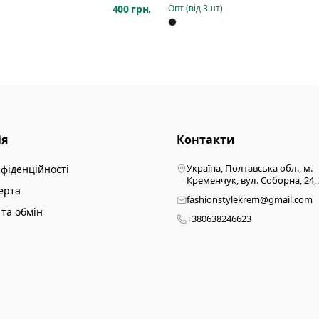
400 грн.
Опт (від
3
шт)
ія
Контакти
Україна, Полтавська обл., м.
нфіденційності
Кременчук, вул. Соборна, 24,
ерта
fashionstylekrem@gmail.com
та обмін
+380638246623