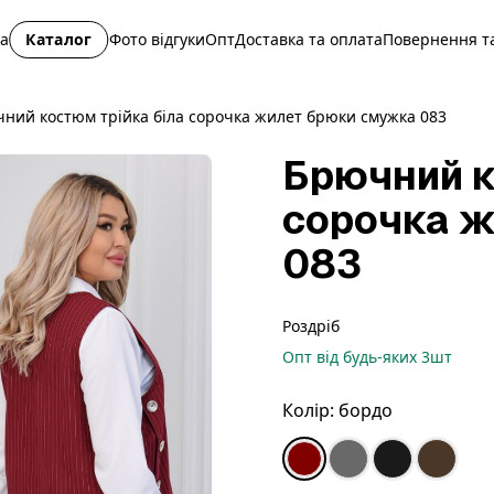
на
Каталог
Фото відгуки
Опт
Доставка та оплата
Повернення та
ний костюм трійка біла сорочка жилет брюки смужка 083
Брючний к
сорочка ж
083
Роздріб
Опт
від будь-яких
3
шт
Колір:
бордо