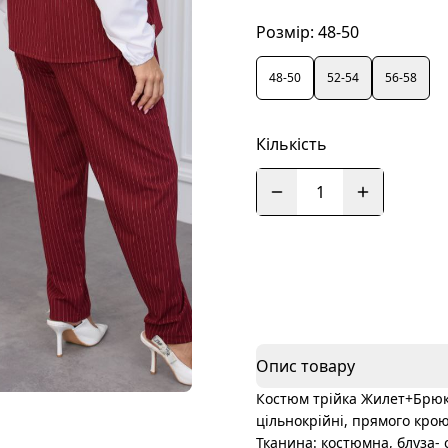
Розмір:
48-50
48-50
52-54
56-58
Кількість
1
Опис товару
Костюм трійка Жилет+Брюки
цільнокрійні, прямого крою
Тканина: костюмна, блуза- 