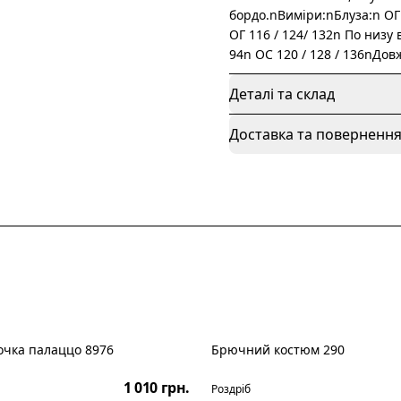
бордо.nВиміри:nБлуза:n ОГ
ОГ 116 / 124/ 132n По низу
94n ОС 120 / 128 / 136nДов
Деталі та склад
Доставка та поверненн
очка палаццо 8976
Брючний костюм 290
Новинка
1 010 грн.
Роздріб