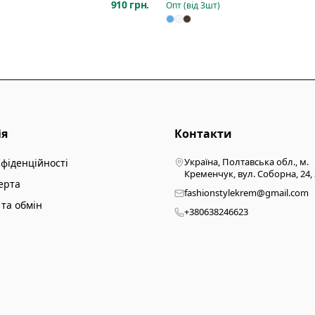
910 грн.
Опт (від
3
шт)
ія
Контакти
Україна, Полтавська обл., м.
нфіденційності
Кременчук, вул. Соборна, 24,
ерта
fashionstylekrem@gmail.com
та обмін
+380638246623