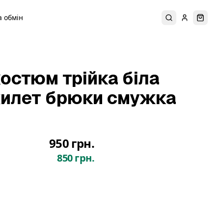
 обмін
Пошук
Увійти
Коши
остюм трійка біла
илет брюки смужка
950 грн.
850 грн.