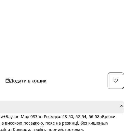
Додати в кошик
+Блузаn Мод 083nn Розміри: 48-50, 52-54, 56-58nБрюки
 з високою посадкою, пояс на резинці, без кишень.n
софт.n Кольори: графіт, чорний, шоколад,