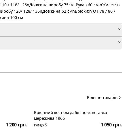
110 / 118/ 126nДовжина виробу 75см. Рукав 60 см.nЖилет: n
 виробу 120/ 128/ 136nДовжина 62 смnБрюки:n ОТ 78 / 86 /
жина 100 см
я
Більше товарів
Брючний костюм дабл шовк вставка
Новинка
мережива 1966
1 200 грн.
1 050 грн.
Роздріб